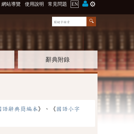
⚙️
網站導覽
使用說明
常見問題
EN
辭典附錄
國語辭典簡編本
》、《
國語小字