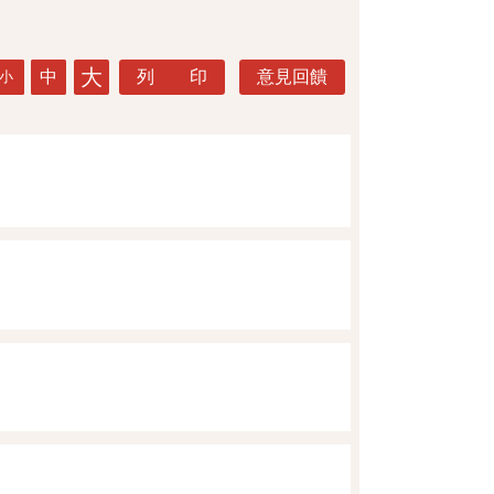
大
中
列 印
意見回饋
小