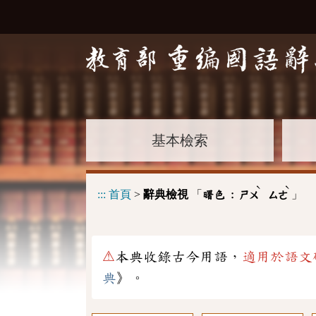
基本檢索
ˋ
ˋ
:::
首頁
>
辭典檢視
「
」
曙色 :
ㄕㄨ
ㄙㄜ
⚠
本典收錄古今用語，
適用於語文
典
》。