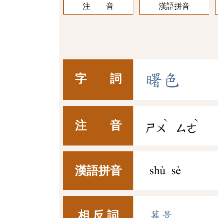
注 音
漢語拼音
曙
色
字 詞
ˋ
ˋ
注 音
ㄕㄨ
ㄙㄜ
漢語拼音
shù sè
相 反 詞
暮景