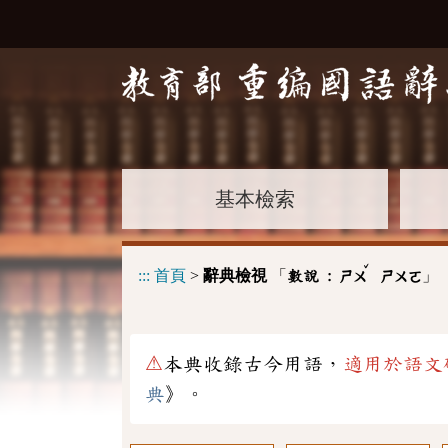
基本檢索
ˇ
:::
首頁
>
辭典檢視
「
」
數說 :
ㄕㄨ
ㄕㄨㄛ
⚠
本典收錄古今用語，
適用於語文
典
》。