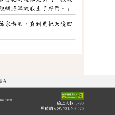
覬鯡將軍放我出了府門。」
萬家喫酒，直到更把天纔回
所有
師範街67號
線上人數: 3798
累積總人次: 731,407,576