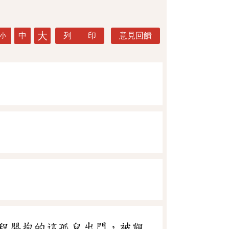
大
中
列 印
意見回饋
小
程嬰抱的這孤兒出門，被覬