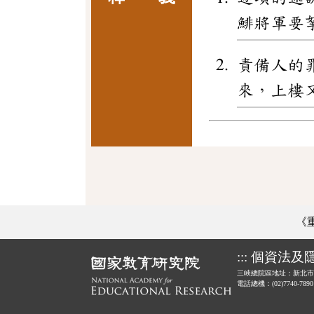
鯡將軍要
責備人的
來，上樓
《
:::
個資法及
三峽總院區地址：新北市
電話總機：(02)7740-789