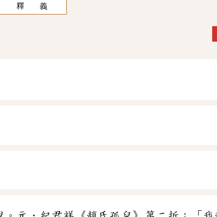
釋 義
說。元．紀君祥《趙氏孤兒》第二折：「我