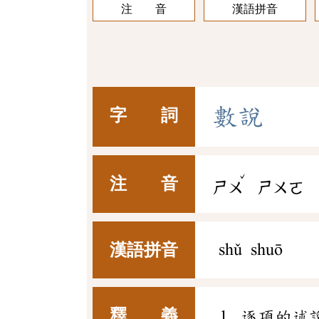
注 音
漢語拼音
數
說
字 詞
ˇ
注 音
ㄕㄨ
ㄕㄨㄛ
漢語拼音
shǔ shuō
釋 義
逐項的述