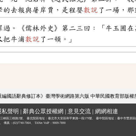
拏的去報與屠岸賈，是程嬰
數說
了一場，那
罪過。《儒林外史》第二三回：「牛玉圃在
又把牛浦
數說
了一頓。」
重編國語辭典修訂本》臺灣學術網路第六版
中華民國教育部版權
隱私聲明
|
辭典公眾授權網
|
意見交流
|
網網相連
三峽區三樹路2號、
臺北院區地址：臺北市大安區和平東路一段179號、
臺中院區地址：臺中市豐原區
0、
傳真：(02)7740-7064、
TANet VoIP：9009-7890