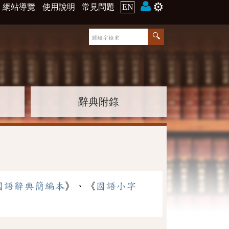
⚙️
網站導覽
使用說明
常見問題
EN
辭典附錄
國語辭典簡編本
》、《
國語小字