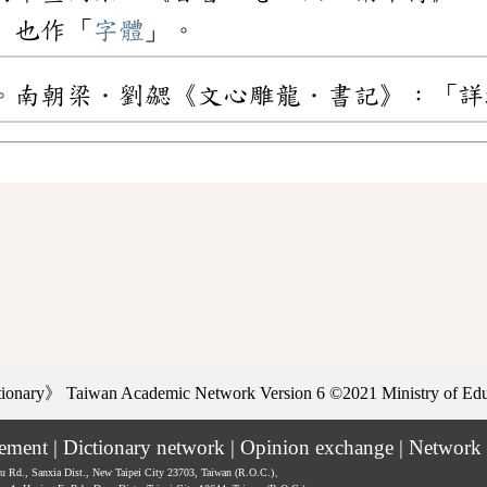
」也作「
字體
」。
。南朝梁．劉勰《文心雕龍．書記》：「詳
ctionary》
Taiwan Academic Network Version 6
©2021 Ministry of Educ
tement
|
Dictionary network
|
Opinion exchange
|
Network 
hu Rd., Sanxia Dist., New Taipei City 23703, Taiwan (R.O.C.)、