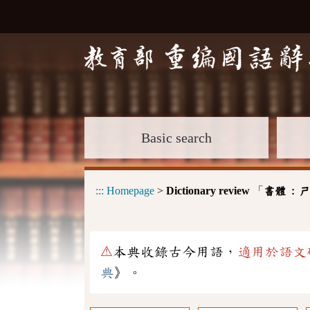
Basic search
:::
Homepage
>
Dictionary review
「
書體 :
ㄕ
⚠
本典收錄古今用語，
適用於語文
典
》。