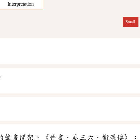
Interpretation
Small
ˇ
ㄧ
的筆畫間架。《晉書．卷三六．衛瓘傳》：