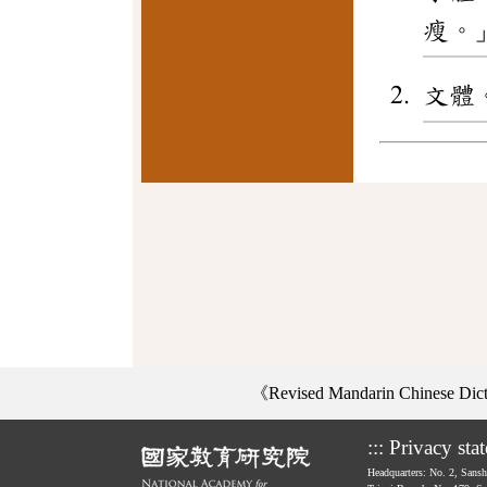
瘦。
文體
《Revised Mandarin Chinese Di
:::
Privacy sta
Headquarters: No. 2, Sans