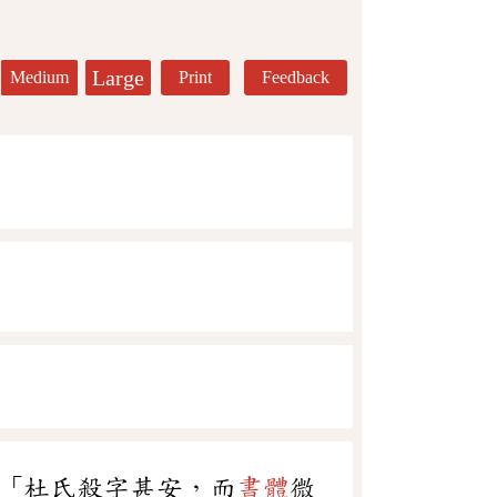
Large
Medium
Print
Feedback
「杜氏殺字甚安，而
書體
微