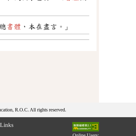
總
書體
，本在盡言。」
ation, R.O.C. All rights reserved.
Links
Online Users: