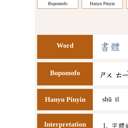
Bopomofo
Hanyu Pinyin
Word
書
體
Bopomofo
ㄕㄨ
ㄊ
Hanyu Pinyin
shū tǐ
Interpretation
字體