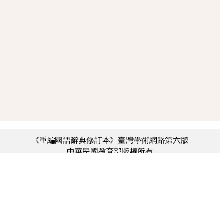
《重編國語辭典修訂本》臺灣學術網路第六版
中華民國教育部版權所有
:::
個資法及隱私聲明
|
辭典公眾授權網
|
意見交流
|
網網相連