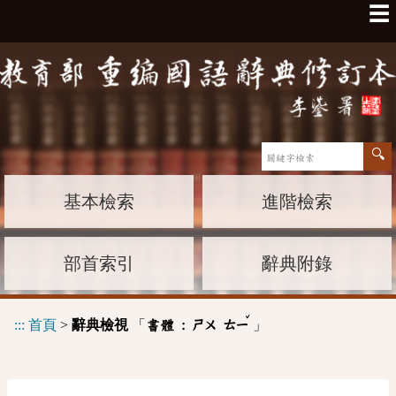
☰
基本檢索
進階檢索
部首索引
辭典附錄
ˇ
:::
首頁
>
辭典檢視
「
」
書體 :
ㄕㄨ
ㄊㄧ