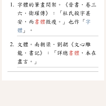
字體的筆畫間架。《晉書．卷三
六．衛瓘傳》：「杜氏殺字甚
安，而
書體
微瘦。」也作「
字
體
」。
文體。南朝梁．劉勰《文心雕
龍．書記》：「詳總
書體
，本在
盡言。」