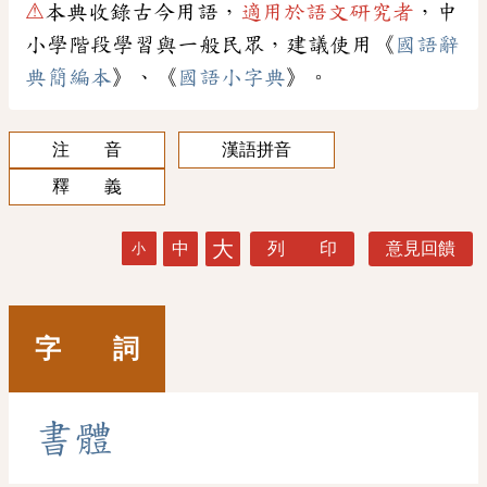
⚠
本典收錄古今用語，
適用於語文研究者
，中
小學階段學習與一般民眾，建議使用《
國語辭
典簡編本
》、《
國語小字典
》。
注 音
漢語拼音
釋 義
大
中
列 印
意見回饋
小
字 詞
書
體