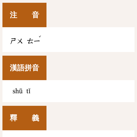
注 音
ˇ
ㄕㄨ
ㄊㄧ
漢語拼音
shū tǐ
釋 義