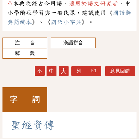
⚠
本典收錄古今用語，
適用於語文研究者
，中
小學階段學習與一般民眾，建議使用《
國語辭
典簡編本
》、《
國語小字典
》。
注 音
漢語拼音
釋 義
大
中
列 印
意見回饋
小
字 詞
聖
經
賢
傳