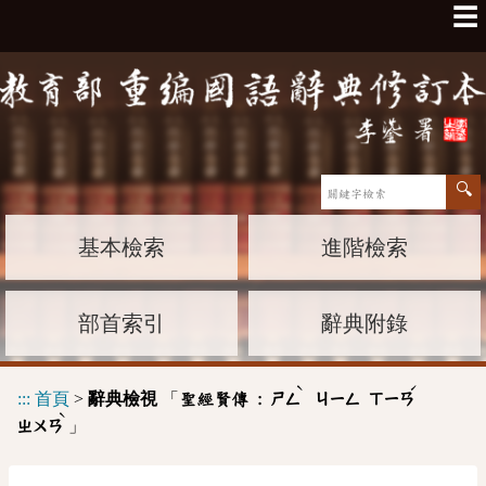
☰
基本檢索
進階檢索
部首索引
辭典附錄
ˋ
ˊ
:::
首頁
>
辭典檢視
「
聖經賢傳 :
ㄕㄥ
ㄐㄧㄥ
ㄒㄧㄢ
ˋ
」
ㄓㄨㄢ