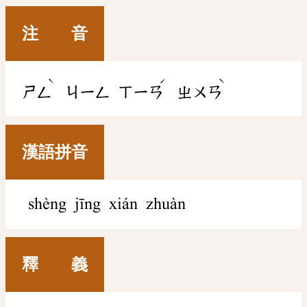
注 音
ˋ
ˊ
ˋ
ㄕㄥ
ㄐㄧㄥ
ㄒㄧㄢ
ㄓㄨㄢ
漢語拼音
shèng jīng xián zhuàn
釋 義