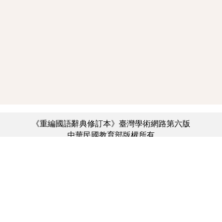
《重編國語辭典修訂本》臺灣學術網路第六版
中華民國教育部版權所有
:::
個資法及隱私聲明
|
辭典公眾授權網
|
意見交流
|
網網相連
三峽總院區地址：新北市三峽區三樹路2號、
︿
臺北院區地址：臺北市大安區和平東路一段179號、