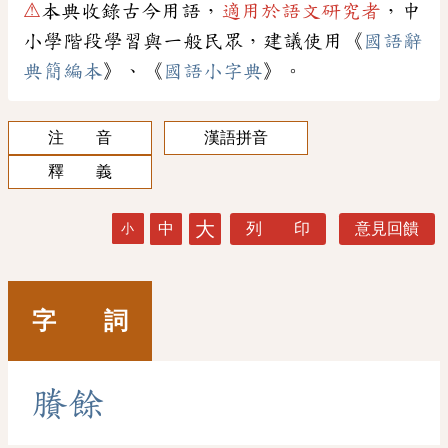
⚠
本典收錄古今用語，
適用於語文研究者
，中
小學階段學習與一般民眾，建議使用《
國語辭
典簡編本
》、《
國語小字典
》。
注 音
漢語拼音
釋 義
大
中
列 印
意見回饋
小
字 詞
賸
餘