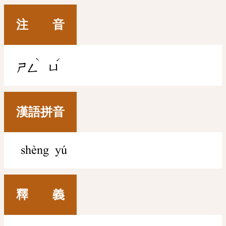
注 音
ˋ
ˊ
ㄕㄥ
ㄩ
漢語拼音
shèng yú
釋 義