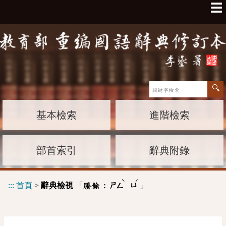
☰
基本檢索
進階檢索
部首索引
辭典附錄
ˋ
ˊ
:::
首頁
>
辭典檢視
「
」
賸餘 :
ㄕㄥ
ㄩ