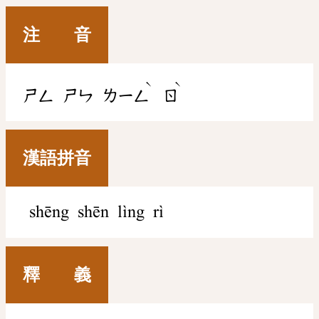
注 音
ˋ
ˋ
ㄕㄥ
ㄕㄣ
ㄌㄧㄥ
ㄖ
漢語拼音
shēng shēn lìng rì
釋 義