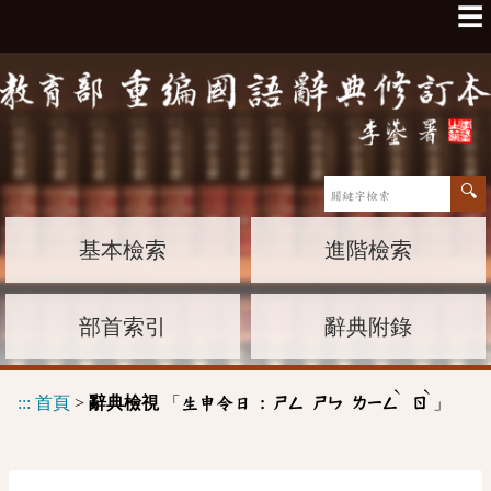
☰
基本檢索
進階檢索
部首索引
辭典附錄
ˋ
ˋ
:::
首頁
>
辭典檢視
「
」
生申令日 :
ㄕㄥ
ㄕㄣ
ㄌㄧㄥ
ㄖ