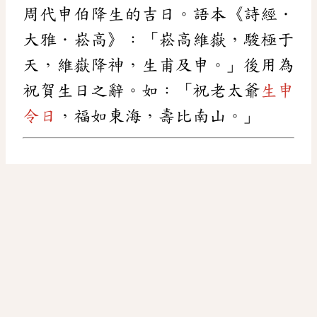
周代申伯降生的吉日。語本《詩經．
大雅．崧高》：「崧高維嶽，駿極于
天，維嶽降神，生甫及申。」後用為
祝賀生日之辭。如：「祝老太爺
生申
令日
，福如東海，壽比南山。」