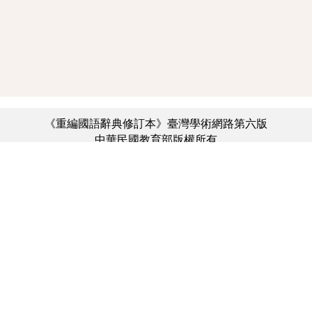
《重編國語辭典修訂本》臺灣學術網路第六版
中華民國教育部版權所有
:::
個資法及隱私聲明
|
辭典公眾授權網
|
意見交流
|
網網相連
三峽總院區地址：新北市三峽區三樹路2號、
︿
臺北院區地址：臺北市大安區和平東路一段179號、
臺中院區地址：臺中市豐原區師範街67號
電話總機：(02)7740-7890、
傳真：(02)7740-7064、
TANet VoIP：9009-7890
線上人數: 2292