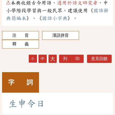
⚠
本典收錄古今用語，
適用於語文研究者
，中
小學階段學習與一般民眾，建議使用《
國語辭
典簡編本
》、《
國語小字典
》。
注 音
漢語拼音
釋 義
大
中
列 印
意見回饋
小
字 詞
生
申
令
日