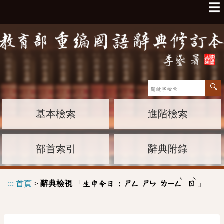
☰
基本檢索
進階檢索
部首索引
辭典附錄
ˋ
ˋ
:::
首頁
>
辭典檢視
「
」
生申令日 :
ㄕㄥ
ㄕㄣ
ㄌㄧㄥ
ㄖ