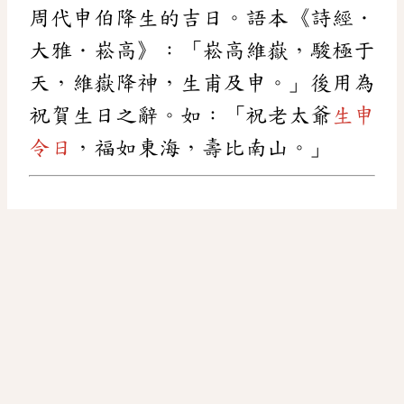
周代申伯降生的吉日。語本《詩經．
大雅．崧高》：「崧高維嶽，駿極于
天，維嶽降神，生甫及申。」後用為
祝賀生日之辭。如：「祝老太爺
生申
令日
，福如東海，壽比南山。」