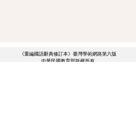
《重編國語辭典修訂本》臺灣學術網路第六版
中華民國教育部版權所有
:::
個資法及隱私聲明
|
辭典公眾授權網
|
意見交流
|
網網相連
三峽總院區地址：新北市三峽區三樹路2號、
︿
臺北院區地址：臺北市大安區和平東路一段179號、
臺中院區地址：臺中市豐原區師範街67號
電話總機：(02)7740-7890、
傳真：(02)7740-7064、
TANet VoIP：9009-7890
線上人數: 1494