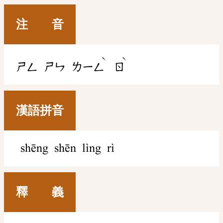
注 音
ˋ
ˋ
ㄕㄥ
ㄕㄣ
ㄌㄧㄥ
ㄖ
漢語拼音
shēng shēn lìng rì
釋 義