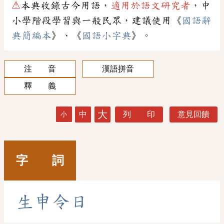
⚠
本典收錄古今用語，
適用於語文研究者
，中
小學階段學習與一般民眾，建議使用《
國語辭
典簡編本
》、《
國語小字典
》。
注 音
漢語拼音
釋 義
大
中
列 印
意見回饋
小
字 詞
生
申
令
日