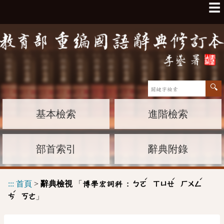
☰
基本檢索
進階檢索
部首索引
辭典附錄
ˊ
ˊ
ˊ
:::
首頁
>
辭典檢視
「
博學宏詞科 :
ㄅㄛ
ㄒㄩㄝ
ㄏㄨㄥ
ˊ
」
ㄘ
ㄎㄜ