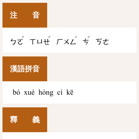
注 音
ˊ
ˊ
ˊ
ˊ
ㄅㄛ
ㄒㄩㄝ
ㄏㄨㄥ
ㄘ
ㄎㄜ
漢語拼音
bó xué hóng cí kē
釋 義