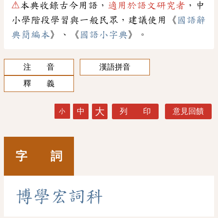
⚠
本典收錄古今用語，
適用於語文研究者
，中
小學階段學習與一般民眾，建議使用《
國語辭
典簡編本
》、《
國語小字典
》。
注 音
漢語拼音
釋 義
大
中
列 印
意見回饋
小
字 詞
博
學
宏
詞
科