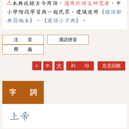
⚠
本典收錄古今用語，
適用於語文研究者
，中
小學階段學習與一般民眾，建議使用《
國語辭
典簡編本
》、《
國語小字典
》。
注 音
漢語拼音
釋 義
大
中
列 印
意見回饋
小
字 詞
上
帝