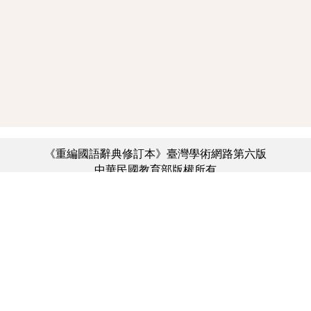
《重編國語辭典修訂本》臺灣學術網路第六版
中華民國教育部版權所有
:::
個資法及隱私聲明
|
辭典公眾授權網
|
意見交流
|
網網相連
三峽總院區地址：新北市三峽區三樹路2號、
︿
臺北院區地址：臺北市大安區和平東路一段179號、
臺中院區地址：臺中市豐原區師範街67號
電話總機：(02)7740-7890、
傳真：(02)7740-7064、
TANet VoIP：9009-7890