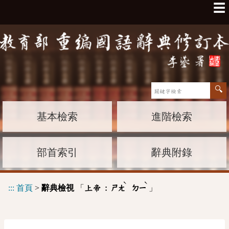
☰
基本檢索
進階檢索
部首索引
辭典附錄
ˋ
ˋ
:::
首頁
>
辭典檢視
「
」
上帝 :
ㄕㄤ
ㄉㄧ