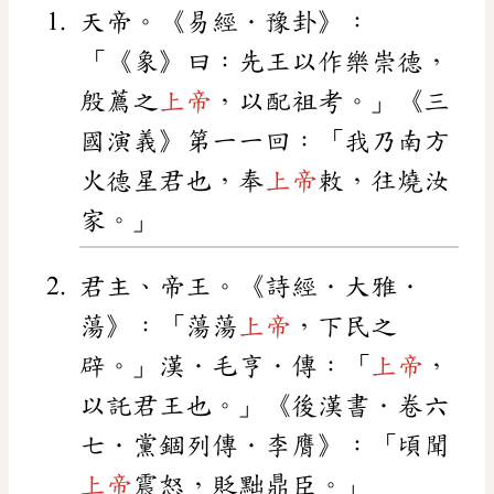
天帝。《易經．豫卦》：
「《象》曰：先王以作樂崇德，
殷薦之
上帝
，以配祖考。」《三
國演義》第一一回：「我乃南方
火德星君也，奉
上帝
敕，往燒汝
家。」
君主、帝王。《詩經．大雅．
蕩》：「蕩蕩
上帝
，下民之
辟。」漢．毛亨．傳：「
上帝
，
以託君王也。」《後漢書．卷六
七．黨錮列傳．李膺》：「頃聞
上帝
震怒，貶黜鼎臣。」