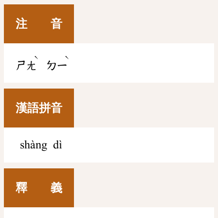
注 音
ˋ
ˋ
ㄕㄤ
ㄉㄧ
漢語拼音
shàng dì
釋 義