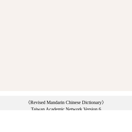
《Revised Mandarin Chinese Dictionary》
Taiwan Academic Network Version 6
©2021 Ministry of Education, R.O.C. All rights reserved.