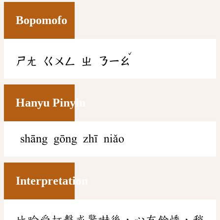
Bopomofo
ˇ
ㄕㄤ
ㄍㄨㄥ
ㄓ
ㄋㄧㄠ
Hanyu Pinyin
shāng gōng zhī niǎo
Interpretation
比喻受打擊或驚嚇後，心有餘悸，稍