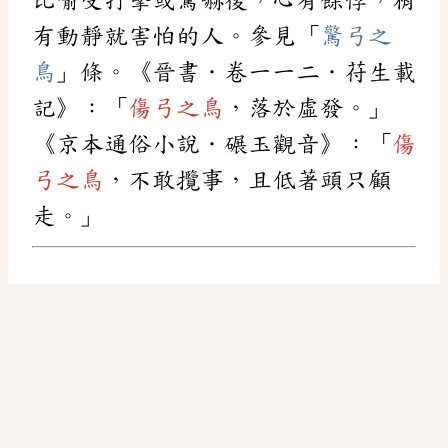
有動靜就害怕的人。參見「
驚弓之
鳥
」條。《晉書．卷一一二．苻生載
記》：「
傷弓之鳥
，落於虛發。」
《京本通俗小說．碾玉觀音》：「
傷
弓之鳥
，不敢攬事，且低著頭只顧
走。」