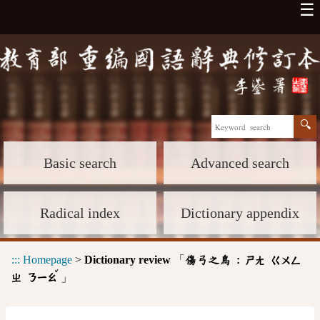
☰
Basic search
Advanced search
Radical index
Dictionary appendix
:::
Homepage
>
Dictionary review
「
傷弓之鳥 :
ㄕㄤ
ㄍㄨㄥ
ˇ
」
ㄓ
ㄋㄧㄠ