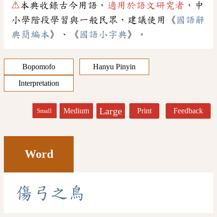
⚠
本典收錄古今用語，
適用於語文研究者
，中
小學階段學習與一般民眾，建議使用《
國語辭
典簡編本
》、《
國語小字典
》。
Bopomofo
Hanyu Pinyin
Interpretation
Large
Medium
Print
Feedback
Small
Word
傷
弓
之
鳥