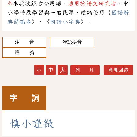
⚠
本典收錄古今用語，
適用於語文研究者
，中
小學階段學習與一般民眾，建議使用《
國語辭
典簡編本
》、《
國語小字典
》。
注 音
漢語拼音
釋 義
大
中
列 印
意見回饋
小
字 詞
慎
小
謹
微