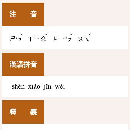
注 音
ˋ
ˇ
ˇ
ˊ
ㄕㄣ
ㄒㄧㄠ
ㄐㄧㄣ
ㄨㄟ
漢語拼音
shèn xiǎo jǐn wéi
釋 義