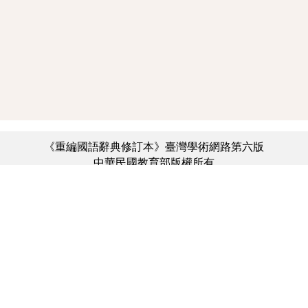
《重編國語辭典修訂本》臺灣學術網路第六版
中華民國教育部版權所有
:::
個資法及隱私聲明
|
辭典公眾授權網
|
意見交流
|
網網相連
三峽總院區地址：新北市三峽區三樹路2號、
︿
臺北院區地址：臺北市大安區和平東路一段179號、
臺中院區地址：臺中市豐原區師範街67號
電話總機：(02)7740-7890、
傳真：(02)7740-7064、
TANet VoIP：9009-7890