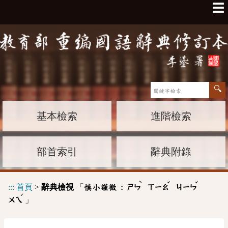
☰
基本檢索
進階檢索
部首索引
辭典附錄
ˋ
ˇ
ˇ
:::
首頁
>
辭典檢視
「
慎小謹微 :
ㄕㄣ
ㄒㄧㄠ
ㄐㄧㄣ
ˊ
」
ㄨㄟ