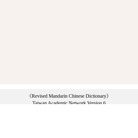
《Revised Mandarin Chinese Dictionary》
Taiwan Academic Network Version 6
©2021 Ministry of Education, R.O.C. All rights reserved.