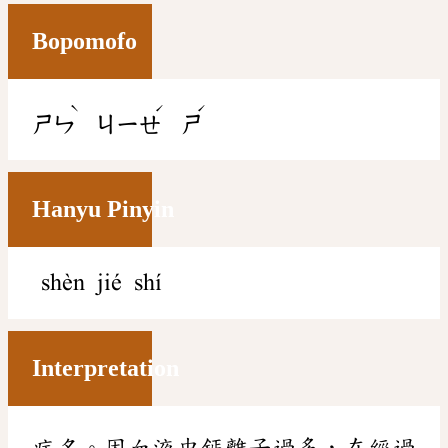
Bopomofo
ˋ
ˊ
ˊ
ㄕㄣ
ㄐㄧㄝ
ㄕ
Hanyu Pinyin
shèn jié shí
Interpretation
病名。因血液中鈣離子過多，在經過