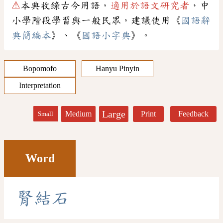
⚠
本典收錄古今用語，
適用於語文研究者
，中
小學階段學習與一般民眾，建議使用《
國語辭
典簡編本
》、《
國語小字典
》。
Bopomofo
Hanyu Pinyin
Interpretation
Large
Medium
Print
Feedback
Small
Word
腎
結
石