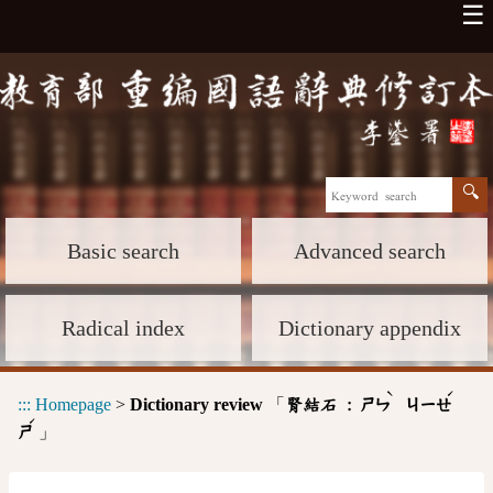
☰
Basic search
Advanced search
Radical index
Dictionary appendix
ˋ
ˊ
:::
Homepage
>
Dictionary review
「
腎結石 :
ㄕㄣ
ㄐㄧㄝ
ˊ
」
ㄕ