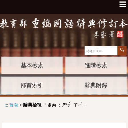
☰
基本檢索
進階檢索
部首索引
辭典附錄
ˇ
ˋ
:::
首頁
>
辭典檢視
「
」
審細 :
ㄕㄣ
ㄒㄧ