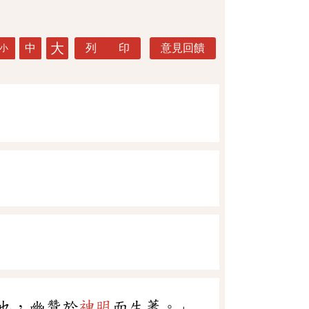
大
中
列 印
意見回饋
小
也，幽贊於
神明
而生蓍。」