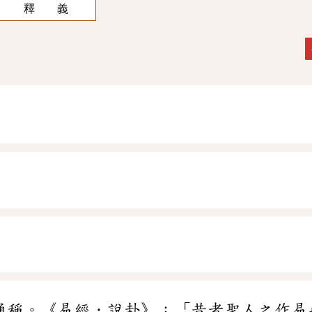
釋 義
通稱。《易經．說卦》：「昔者聖人之作易