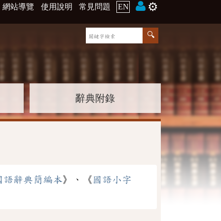
⚙️
網站導覽
使用說明
常見問題
EN
辭典附錄
國語辭典簡編本
》、《
國語小字