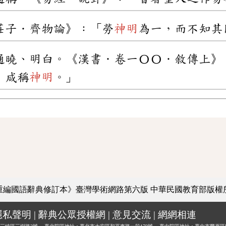
莊子．齊物論》：「勞
神明
為一，而不知其
通曉、明白。《漢書．卷一〇〇．敘傳上》
，咸稱
神明
。」
重編國語辭典修訂本》臺灣學術網路第六版
中華民國教育部版權
隱私聲明
|
辭典公眾授權網
|
意見交流
|
網網相連