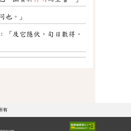
同也。」
：「及它隱伏，旬日數得。
所有