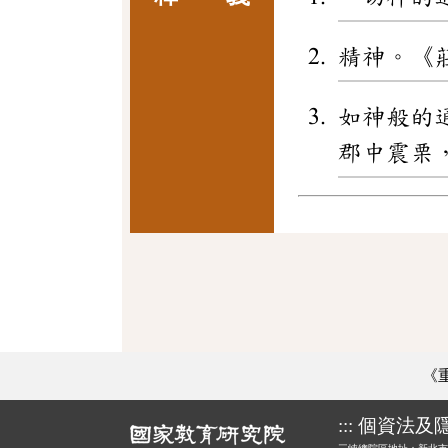
精神。《
如神般的
郡中震栗
《
:::
個資法及