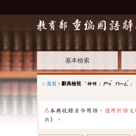
基本檢索
ˊ
ˊ
:::
首頁
>
辭典檢視
「
」
神明 :
ㄕㄣ
ㄇㄧㄥ
⚠
本典收錄古今用語，
適用於語文
典
》。