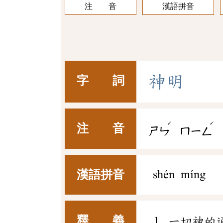
注 音
漢語拼音
神
明
字 詞
ˊ
ˊ
注 音
ㄕㄣ
ㄇㄧㄥ
漢語拼音
shén míng
釋 義
一切神的