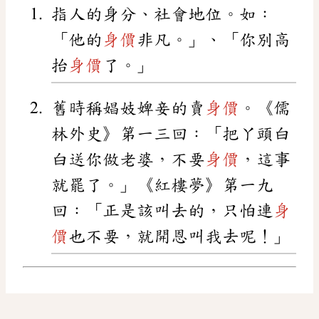
指人的身分、社會地位。如：
「他的
身價
非凡。」、「你別高
抬
身價
了。」
舊時稱娼妓婢妾的賣
身價
。《儒
林外史》第一三回：「把丫頭白
白送你做老婆，不要
身價
，這事
就罷了。」《紅樓夢》第一九
回：「正是該叫去的，只怕連
身
價
也不要，就開恩叫我去呢！」