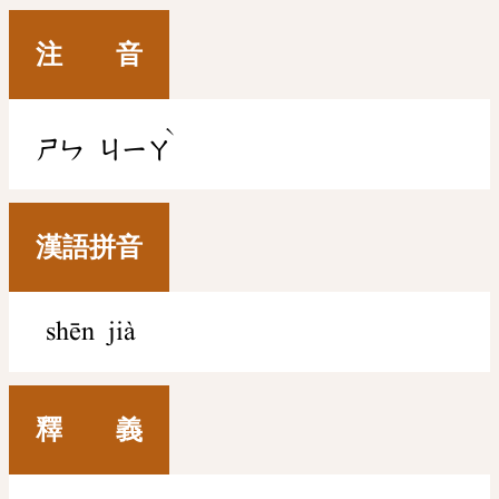
注 音
ˋ
ㄕㄣ
ㄐㄧㄚ
漢語拼音
shēn jià
釋 義