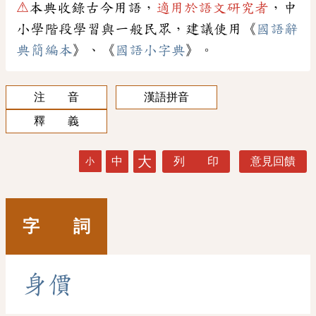
⚠
本典收錄古今用語，
適用於語文研究者
，中
小學階段學習與一般民眾，建議使用《
國語辭
典簡編本
》、《
國語小字典
》。
注 音
漢語拼音
釋 義
大
中
列 印
意見回饋
小
字 詞
身
價