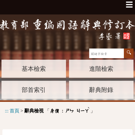
☰
基本檢索
進階檢索
部首索引
辭典附錄
ˋ
:::
首頁
>
辭典檢視
「
」
身價 :
ㄕㄣ
ㄐㄧㄚ