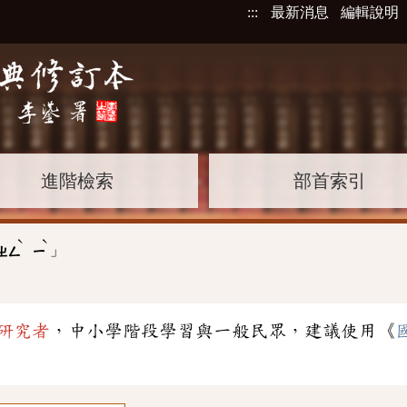
:::
最新消息
編輯說明
進階檢索
部首索引
ˋ
ˋ
」
ㄓㄥ
ㄧ
研究者
，中小學階段學習與一般民眾，建議使用《