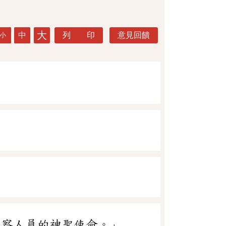
大
中
列 印
意見回饋
小
警察人員的神聖使命。」