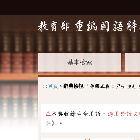
基本檢索
:::
首頁
>
辭典檢視
「
伸張正義 :
ㄕㄣ
ㄓㄤ
⚠
本典收錄古今用語，
適用於語文
典
》。