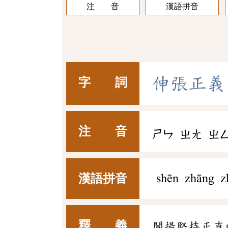
注 音
漢語拼音
伸
張
正
義
字 詞
注 音
ㄕㄣ
ㄓㄤ
ㄓ
漢語拼音
shēn zhāng z
釋 義
闡揚堅持正直