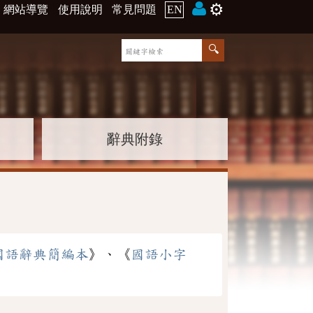
⚙️
網站導覽
使用說明
常見問題
EN
辭典附錄
國語辭典簡編本
》、《
國語小字