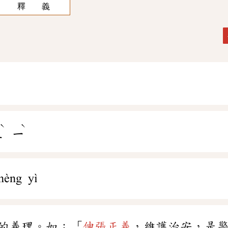
釋 義
ˋ
ˋ
ㄥ
ㄧ
hèng yì
的義理。如：「
伸張正義
，維護治安，是