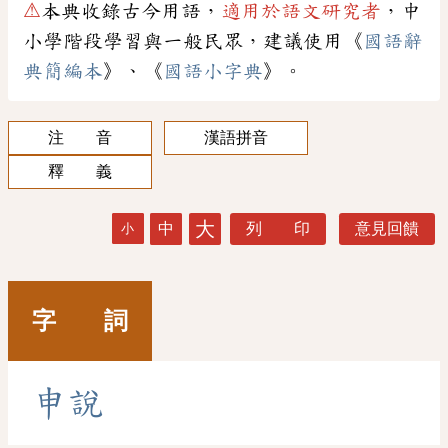
⚠
本典收錄古今用語，
適用於語文研究者
，中
小學階段學習與一般民眾，建議使用《
國語辭
典簡編本
》、《
國語小字典
》。
注 音
漢語拼音
釋 義
大
中
列 印
意見回饋
小
字 詞
申
說