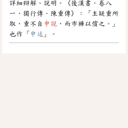
詳細辯解、說明。《後漢書．卷八
一．獨行傳．陳重傳》：「主疑重所
取，重不自
申說
，而市褲以償之。」
也作「
申述
」。