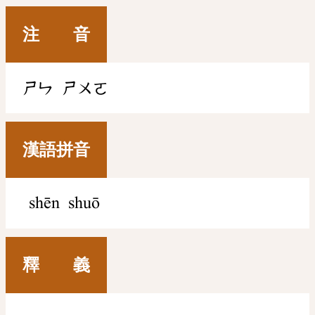
注 音
ㄕㄣ
ㄕㄨㄛ
漢語拼音
shēn shuō
釋 義