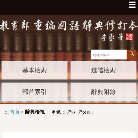
☰
基本檢索
進階檢索
部首索引
辭典附錄
:::
首頁
>
辭典檢視
「
」
申說 :
ㄕㄣ
ㄕㄨㄛ