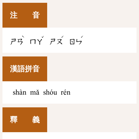
注 音
ˋ
ˇ
ˊ
ˊ
ㄕㄢ
ㄇㄚ
ㄕㄡ
ㄖㄣ
漢語拼音
shàn mǎ shóu rén
釋 義