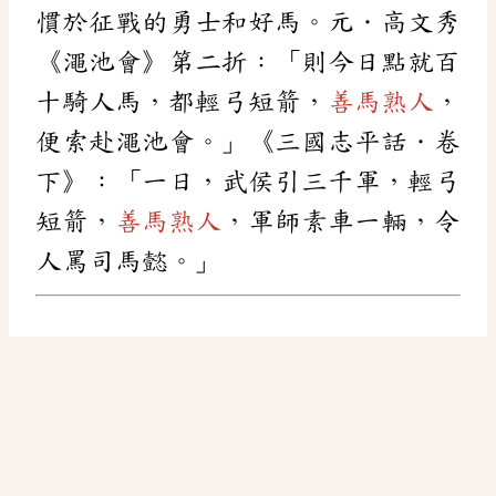
慣於征戰的勇士和好馬。元．高文秀
《澠池會》第二折：「則今日點就百
十騎人馬，都輕弓短箭，
善馬熟人
，
便索赴澠池會。」《三國志平話．卷
下》：「一日，武侯引三千軍，輕弓
短箭，
善馬熟人
，軍師素車一輛，令
人罵司馬懿。」