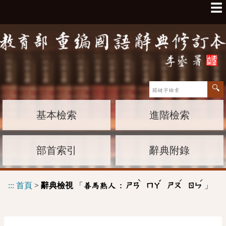
☰
基本檢索
進階檢索
部首索引
辭典附錄
ˋ
ˇ
ˊ
ˊ
:::
首頁
>
辭典檢視
「
」
善馬熟人 :
ㄕㄢ
ㄇㄚ
ㄕㄡ
ㄖㄣ