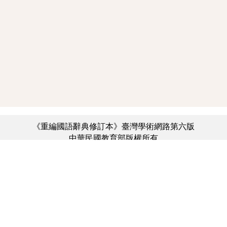
《重編國語辭典修訂本》臺灣學術網路第六版
中華民國教育部版權所有
:::
個資法及隱私聲明
|
辭典公眾授權網
|
意見交流
|
網網相連
三峽總院區地址：新北市三峽區三樹路2號、
︿
臺北院區地址：臺北市大安區和平東路一段179號、