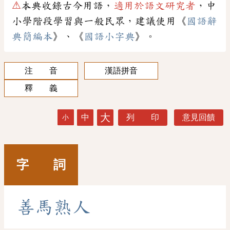
⚠
本典收錄古今用語，
適用於語文研究者
，中
小學階段學習與一般民眾，建議使用《
國語辭
典簡編本
》、《
國語小字典
》。
注 音
漢語拼音
釋 義
大
中
列 印
意見回饋
小
字 詞
善
馬
熟
人