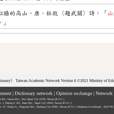
似牆的高山。唐．杜牧〈題武關〉詩：「
山
。」
ctionary》
Taiwan Academic Network Version 6
©2021 Ministry of Educ
tement
|
Dictionary network
|
Opinion exchange
|
Network 
hu Rd., Sanxia Dist., New Taipei City 23703, Taiwan (R.O.C.)、
ec. 1, Heping E. Rd., Daan Dist., Taipei City 10644, Taiwan (R.O.C.)、
No. 67, Shifan St., Fengyuan Dist., Taichung City 42081, Taiwan (R.O.C.)
Telephone Switchboard：(02)7740