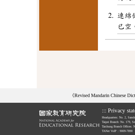
連綿
已空
《Revised Mandarin Chinese Di
:::
Privacy sta
Headquarters: No. 2, Sans
Taipei Branch: No. 179, S
Taichung Branch Offices: 
TANet VoIP：9009-7890