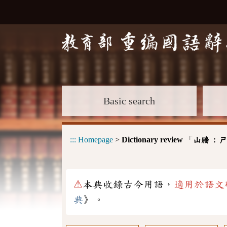
Basic search
:::
Homepage
>
Dictionary review
「
山牆 :
ㄕ
⚠
本典收錄古今用語，
適用於語文
典
》。