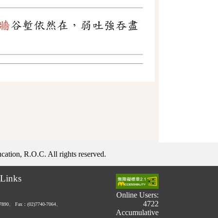
牆
谷塹依然在，弱吐強吞盡
ation, R.O.C. All rights reserved.
Links
Online Users:
4722
-7890、
Fax：(02)7740-7064、
Accumulative