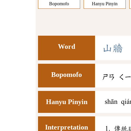
Bopomofo
Hanyu Pinyin
Word
山
牆
Bopomofo
ㄕㄢ
ㄑ
Hanyu Pinyin
shān qiá
Interpretation
傳統