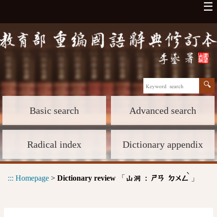
☰
Basic search
Advanced search
Radical index
Dictionary appendix
ˋ
:::
Homepage
>
Dictionary review
「
」
山洞 :
ㄕㄢ
ㄉㄨㄥ