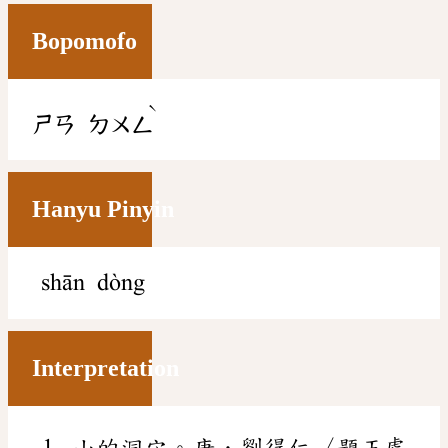
Bopomofo
ˋ
ㄕㄢ
ㄉㄨㄥ
Hanyu Pinyin
shān dòng
Interpretation
山的洞穴。唐．劉得仁〈題王處