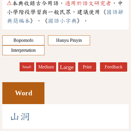
⚠
本典收錄古今用語，
適用於語文研究者
，中
小學階段學習與一般民眾，建議使用《
國語辭
典簡編本
》、《
國語小字典
》。
Bopomofo
Hanyu Pinyin
Interpretation
Large
Medium
Print
Feedback
Small
Word
山
洞