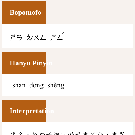
Bopomofo
ˇ
ㄕㄢ
ㄉㄨㄥ
ㄕㄥ
Hanyu Pinyin
shān dōng shěng
Interpretation
省名。位於黃河下游最東省分，東界