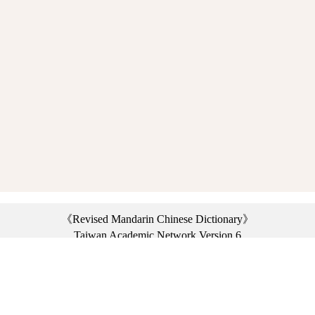
《Revised Mandarin Chinese Dictionary》
Taiwan Academic Network Version 6
©2021 Ministry of Education, R.O.C. All rights reserved.