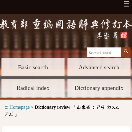
☰
Basic search
Advanced search
Radical index
Dictionary appendix
:::
Homepage
>
Dictionary review
「
山東省 :
ㄕㄢ
ㄉㄨㄥ
ˇ
」
ㄕㄥ