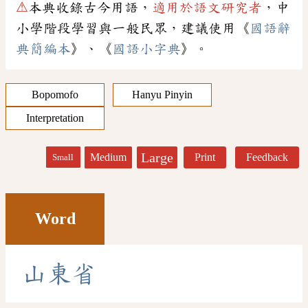
⚠
本典收錄古今用語，
適用於語文研究者
，中
小學階段學習與一般民眾，建議使用《
國語辭
典簡編本
》、《
國語小字典
》。
Bopomofo
Hanyu Pinyin
Interpretation
Large
Medium
Print
Feedback
Small
Word
山
東
省