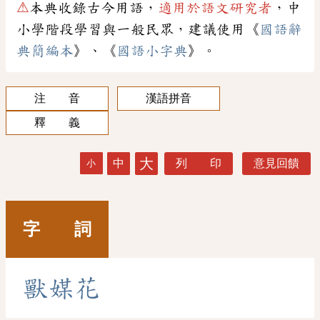
⚠
本典收錄古今用語，
適用於語文研究者
，中
小學階段學習與一般民眾，建議使用《
國語辭
典簡編本
》、《
國語小字典
》。
注 音
漢語拼音
釋 義
大
中
列 印
意見回饋
小
字 詞
獸
媒
花