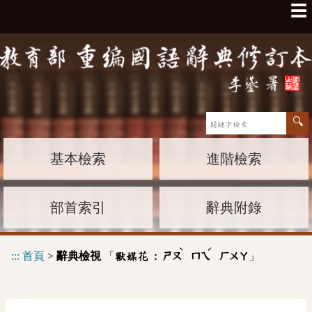
☰
基本檢索
進階檢索
部首索引
辭典附錄
ˋ
ˊ
:::
首頁
>
辭典檢視
「
」
獸媒花 :
ㄕㄡ
ㄇㄟ
ㄏㄨㄚ