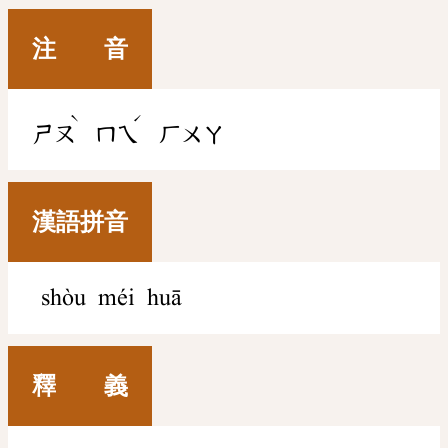
注 音
ˋ
ˊ
ㄕㄡ
ㄇㄟ
ㄏㄨㄚ
漢語拼音
shòu méi huā
釋 義