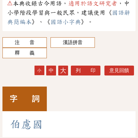
⚠
本典收錄古今用語，
適用於語文研究者
，中
小學階段學習與一般民眾，建議使用《
國語辭
典簡編本
》、《
國語小字典
》。
注 音
漢語拼音
釋 義
大
中
列 印
意見回饋
小
字 詞
伯
慮
國