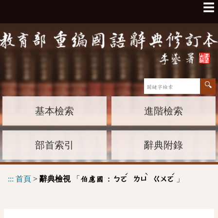
☰
基本檢索
進階檢索
部首索引
辭典附錄
ˊ
ˋ
ˊ
:::
首頁
>
辭典檢視
「
」
伯慮國 :
ㄅㄛ
ㄌㄩ
ㄍㄨㄛ