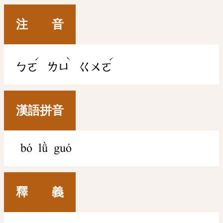
注 音
ˊ
ˋ
ˊ
ㄅㄛ
ㄌㄩ
ㄍㄨㄛ
漢語拼音
bó lǜ guó
釋 義