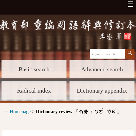
☰
Basic search
Advanced search
Radical index
Dictionary appendix
ˊ
ˊ
:::
Homepage
>
Dictionary review
「
」
伯勞 :
ㄅㄛ
ㄌㄠ