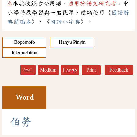
⚠
本典收錄古今用語，
適用於語文研究者
，中
小學階段學習與一般民眾，建議使用《
國語辭
典簡編本
》、《
國語小字典
》。
Bopomofo
Hanyu Pinyin
Interpretation
Large
Medium
Print
Feedback
Small
Word
伯
勞