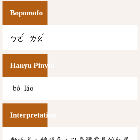
Bopomofo
ˊ
ˊ
ㄅㄛ
ㄌㄠ
Hanyu Pinyin
bó láo
Interpretation
動物名。種類多，以臺灣常見的紅尾