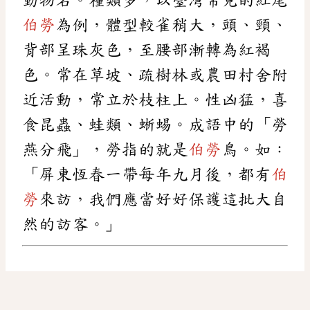
伯勞
為例，體型較雀稍大，頭、頸、
背部呈珠灰色，至腰部漸轉為紅褐
色。常在草坡、疏樹林或農田村舍附
近活動，常立於枝柱上。性凶猛，喜
食昆蟲、蛙類、蜥蜴。成語中的「勞
燕分飛」，勞指的就是
伯勞
鳥。如：
「屏東恆春一帶每年九月後，都有
伯
勞
來訪，我們應當好好保護這批大自
然的訪客。」