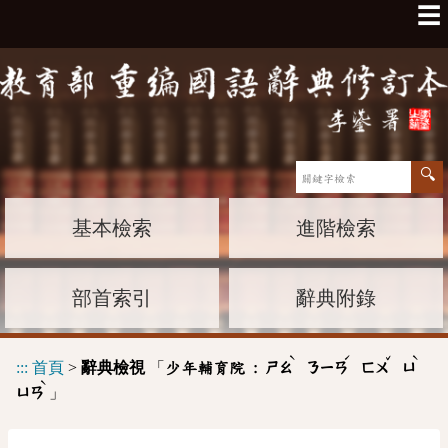
☰
基本檢索
進階檢索
部首索引
辭典附錄
ˋ
ˊ
ˇ
ˋ
:::
首頁
>
辭典檢視
「
少年輔育院 :
ㄕㄠ
ㄋㄧㄢ
ㄈㄨ
ㄩ
ˋ
」
ㄩㄢ