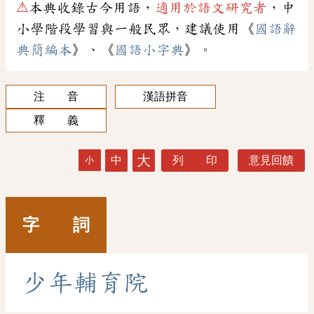
⚠
本典收錄古今用語，
適用於語文研究者
，中
小學階段學習與一般民眾，建議使用《
國語辭
典簡編本
》、《
國語小字典
》。
注 音
漢語拼音
釋 義
大
中
列 印
意見回饋
小
字 詞
少
年
輔
育
院