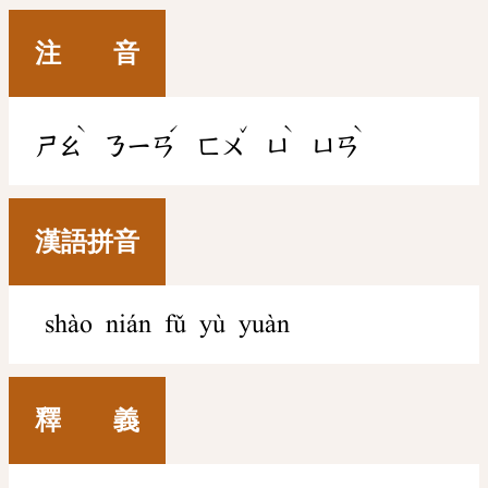
注 音
ˋ
ˊ
ˇ
ˋ
ˋ
ㄕㄠ
ㄋㄧㄢ
ㄈㄨ
ㄩ
ㄩㄢ
漢語拼音
shào nián fǔ yù yuàn
釋 義