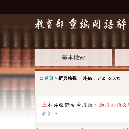
基本檢索
:::
首頁
>
辭典檢視
「
」
燒鍋 :
ㄕㄠ
ㄍㄨㄛ
⚠
本典收錄古今用語，
適用於語文
典
》。