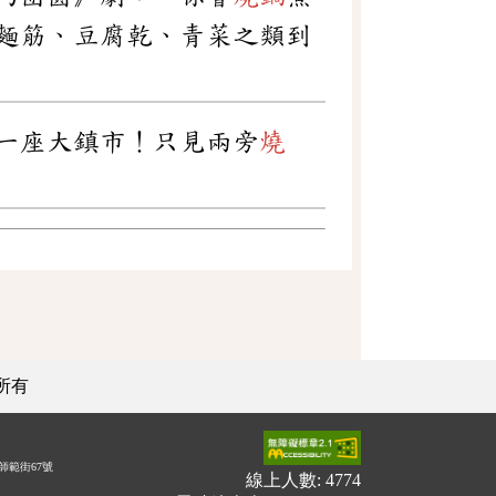
麵筋、豆腐乾、青菜之類到
一座大鎮市！只見兩旁
燒
所有
師範街67號
線上人數: 4774