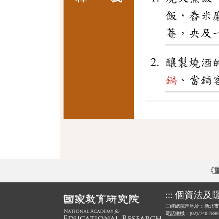
飯，舂米
菴，央及
釀製燒酒
鍋
、當鋪
《
:::
個資法及
三峽總院區地址：新北市
電話總機：(02)7740-789