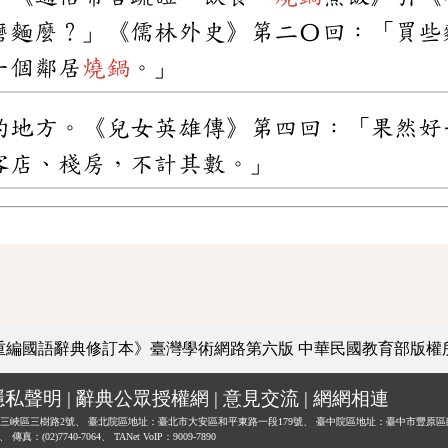
磨麵麼？」《儒林外史》第二〇回：「買些
一個鄰居
燒鍋
。」
的地方。《兒女英雄傳》第四回：「果然好
客店、棧房，不計其數。」
重編國語辭典修訂本》臺灣學術網路第六版
中華民國教育部版權
隱私聲明
|
辭典公眾授權網
|
意見交流
|
網網相連
三峽區三樹路2號、
臺北院區地址：臺北市大安區和平東路一段179號、
臺中院區地址：臺中市豐原區
0、
傳真：(02)7740-7064、
TANet VoIP：9009-7890