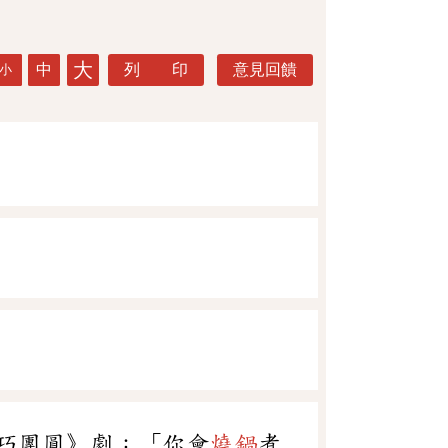
大
中
列 印
意見回饋
小
巧團圓》劇：「你會
燒鍋
煮