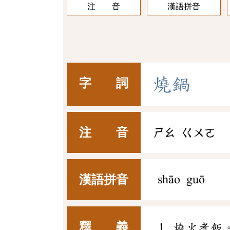
注 音
漢語拼音
燒
鍋
字 詞
注 音
ㄕㄠ
ㄍㄨㄛ
漢語拼音
shāo guō
釋 義
燒火煮飯