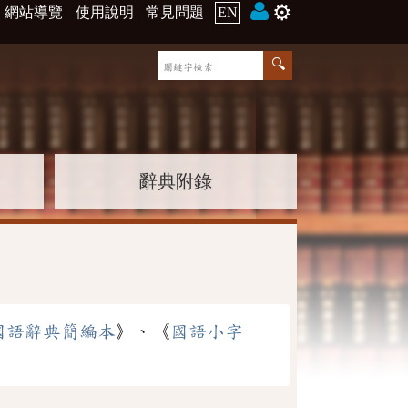
⚙️
網站導覽
使用說明
常見問題
EN
辭典附錄
國語辭典簡編本
》、《
國語小字