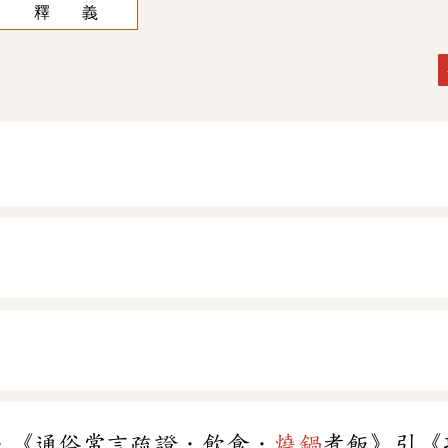
釋 義
。《通俗常言疏證．飲食．
燒鍋
煮飯》引《