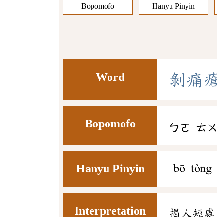
Bopomofo
Hanyu Pinyin
Word
剝
痛
Bopomofo
ㄅㄛ
ㄊ
Hanyu Pinyin
bō tòng
Interpretation
揭人短處