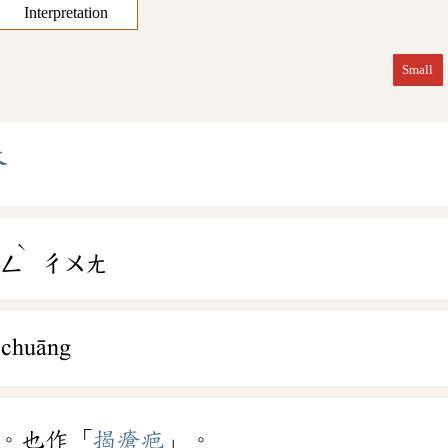
Interpretation
Small
瘡
ˋ
ㄨㄥ
ㄔㄨㄤ
 chuāng
。也作「
揭瘡疤
」。