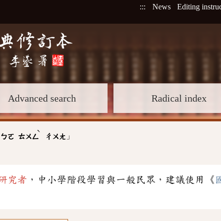
:::
News
Editing instru
Advanced search
Radical index
ˋ
」
:
ㄅㄛ
ㄊㄨㄥ
ㄔㄨㄤ
研究者
，中小學階段學習與一般民眾，建議使用《