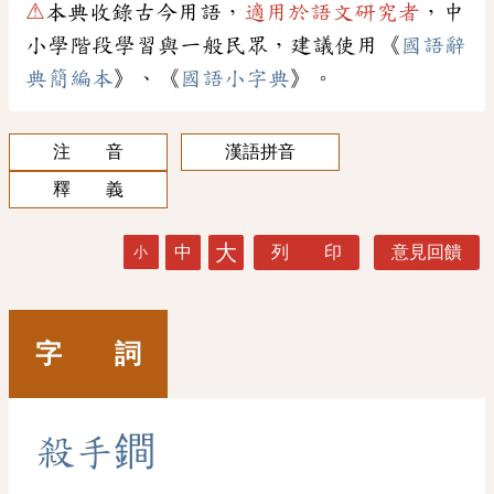
⚠
本典收錄古今用語，
適用於語文研究者
，中
小學階段學習與一般民眾，建議使用《
國語辭
典簡編本
》、《
國語小字典
》。
注 音
漢語拼音
釋 義
大
中
列 印
意見回饋
小
字 詞
殺
手
鐧