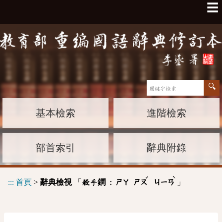
☰
基本檢索
進階檢索
部首索引
辭典附錄
ˇ
ˋ
:::
首頁
>
辭典檢視
「
」
殺手鐧 :
ㄕㄚ
ㄕㄡ
ㄐㄧㄢ