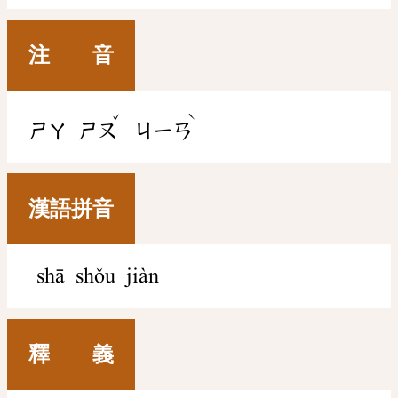
注 音
ˇ
ˋ
ㄕㄚ
ㄕㄡ
ㄐㄧㄢ
漢語拼音
shā shǒu jiàn
釋 義