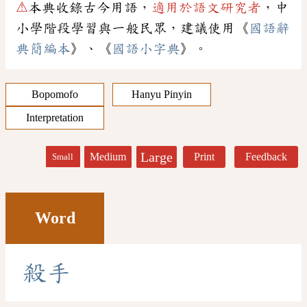
⚠
本典收錄古今用語，
適用於語文研究者
，中
小學階段學習與一般民眾，建議使用《
國語辭
典簡編本
》、《
國語小字典
》。
Bopomofo
Hanyu Pinyin
Interpretation
Large
Medium
Print
Feedback
Small
Word
殺
手