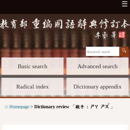
☰
Basic search
Advanced search
Radical index
Dictionary appendix
ˇ
:::
Homepage
>
Dictionary review
「
」
殺手 :
ㄕㄚ
ㄕㄡ