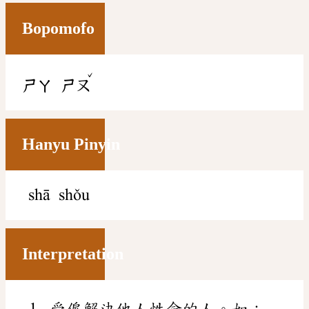
Bopomofo
ˇ
ㄕㄚ
ㄕㄡ
Hanyu Pinyin
shā shǒu
Interpretation
受僱解決他人性命的人。如：