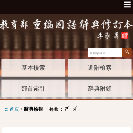
☰
基本檢索
進階檢索
部首索引
辭典附錄
ˋ
ˋ
:::
首頁
>
辭典檢視
「
」
飾物 :
ㄕ
ㄨ