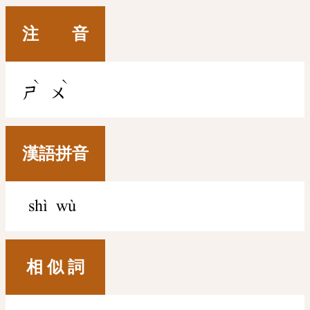
注 音
ˋ
ˋ
ㄕ
ㄨ
漢語拼音
shì wù
相 似 詞