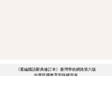
《重編國語辭典修訂本》臺灣學術網路第六版
中華民國教育部版權所有
:::
個資法及隱私聲明
|
辭典公眾授權網
|
意見交流
|
網網相連