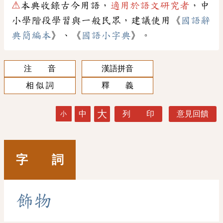
⚠
本典收錄古今用語，
適用於語文研究者
，中
小學階段學習與一般民眾，建議使用《
國語辭
典簡編本
》、《
國語小字典
》。
注 音
漢語拼音
相 似 詞
釋 義
大
中
列 印
意見回饋
小
字 詞
飾
物