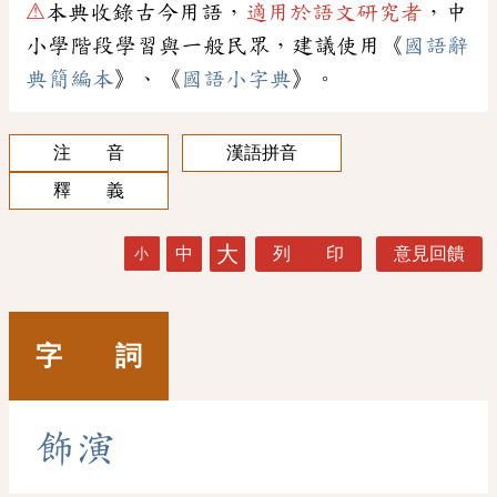
⚠
本典收錄古今用語，
適用於語文研究者
，中
小學階段學習與一般民眾，建議使用《
國語辭
典簡編本
》、《
國語小字典
》。
注 音
漢語拼音
釋 義
大
中
列 印
意見回饋
小
字 詞
飾
演