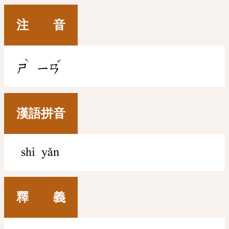
注 音
ˋ
ˇ
ㄕ
ㄧㄢ
漢語拼音
shì yǎn
釋 義