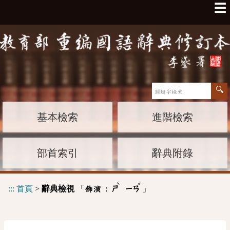
☰
基本檢索
進階檢索
部首索引
辭典附錄
ˋ
ˇ
:::
首頁
>
辭典檢視
「
」
飾演 :
ㄕ
ㄧㄢ