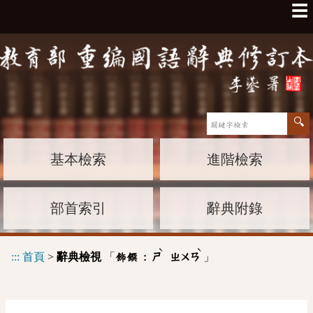
☰
基本檢索
進階檢索
部首索引
辭典附錄
ˋ
ˋ
:::
首頁
>
辭典檢視
「
」
飾饌 :
ㄕ
ㄓㄨㄢ