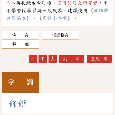
⚠
本典收錄古今用語，
適用於語文研究者
，中
小學階段學習與一般民眾，建議使用《
國語辭
典簡編本
》、《
國語小字典
》。
注 音
漢語拼音
釋 義
大
中
列 印
意見回饋
小
字 詞
飾
饌