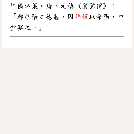
準備酒菜。唐．元稹《鶯鶯傳》：
「鄭厚張之德甚，因
飾饌
以命張，中
堂宴之。」