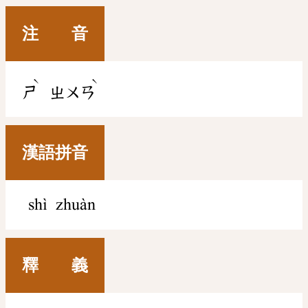
注 音
ˋ
ˋ
ㄕ
ㄓㄨㄢ
漢語拼音
shì zhuàn
釋 義