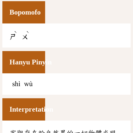
Bopomofo
ˋ
ˋ
ㄕ
ㄨ
Hanyu Pinyin
shì wù
Interpretation
客觀存在於自然界的一切物體或現