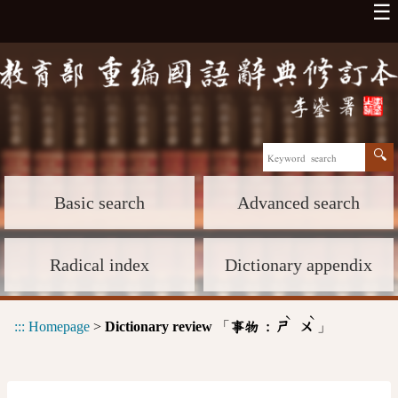
☰
Basic search
Advanced search
Radical index
Dictionary appendix
ˋ
ˋ
:::
Homepage
>
Dictionary review
「
」
事物 :
ㄕ
ㄨ