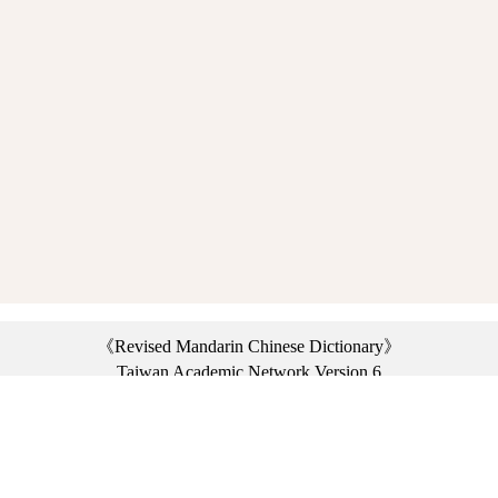
《Revised Mandarin Chinese Dictionary》
Taiwan Academic Network Version 6
©2021 Ministry of Education, R.O.C. All rights reserved.