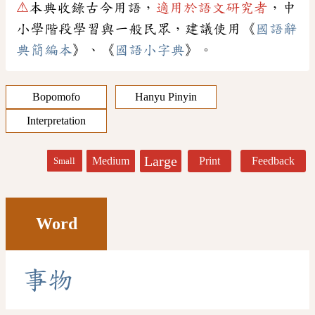
⚠
本典收錄古今用語，
適用於語文研究者
，中
小學階段學習與一般民眾，建議使用《
國語辭
典簡編本
》、《
國語小字典
》。
Bopomofo
Hanyu Pinyin
Interpretation
Large
Medium
Print
Feedback
Small
Word
事
物