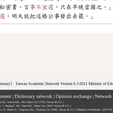
松密書，言
事不宜遲
，只在早晚當圖之。
遲
，明天就把這樁公事發出去罷。」
ctionary》
Taiwan Academic Network Version 6
©2021 Ministry of Educ
tement
|
Dictionary network
|
Opinion exchange
|
Network 
hu Rd., Sanxia Dist., New Taipei City 23703, Taiwan (R.O.C.)、
ec. 1, Heping E. Rd., Daan Dist., Taipei City 10644, Taiwan (R.O.C.)、
No. 67, Shifan St., Fengyuan Dist., Taichung City 42081, Taiwan (R.O.C.)
Telephone Switchboard：(02)7740