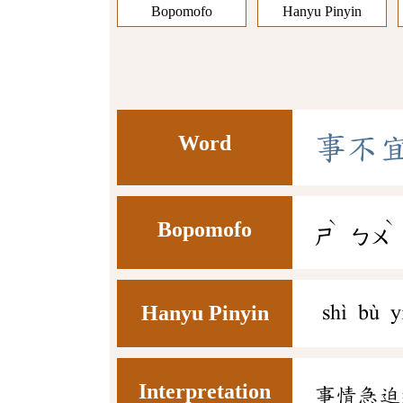
Bopomofo
Hanyu Pinyin
Word
事
不
ˋ
ˋ
Bopomofo
ㄕ
ㄅㄨ
Hanyu Pinyin
shì bù y
Interpretation
事情急迫