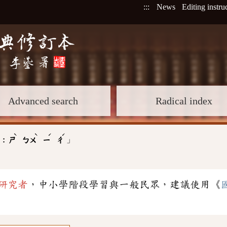
:::
News
Editing instru
Advanced search
Radical index
ˋ
ˋ
ˊ
ˊ
」
 :
ㄕ
ㄅㄨ
ㄧ
ㄔ
研究者
，中小學階段學習與一般民眾，建議使用《