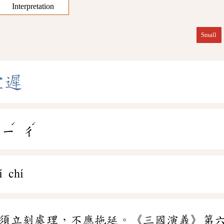
Interpretation
Small
宜
遲
ˊ
ˊ
ㄧ
ㄔ
í chí
須立刻處理，不應拖延。《三國演義》第