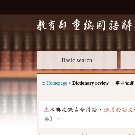
Basic search
:::
Homepage
>
Dictionary review
「
事不宜遲
⚠
本典收錄古今用語，
適用於語文
典
》。