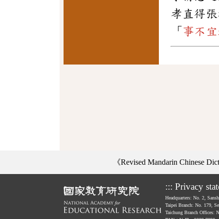
孝直得張
「
事不宜
《Revised Mandarin Chinese Di
:::
Privacy sta
Headquarters: No. 2, Sans
Taipei Branch: No. 179, S
Taichung Branch Offices: 