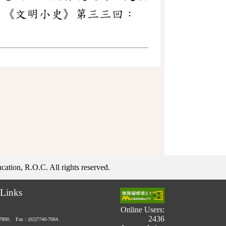
」《文明小史》第三三回：
ation, R.O.C. All rights reserved.
Links
Online Users:
2436
-7890、
Fax：(02)7740-7064、