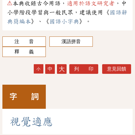
⚠
本典收錄古今用語，
適用於語文研究者
，中
小學階段學習與一般民眾，建議使用《
國語辭
典簡編本
》、《
國語小字典
》。
注 音
漢語拼音
釋 義
大
中
列 印
意見回饋
小
字 詞
視
覺
適
應