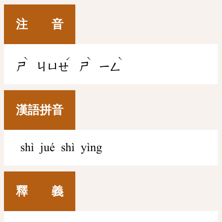
注 音
ˋ
ˊ
ˋ
ˋ
ㄕ
ㄐㄩㄝ
ㄕ
ㄧㄥ
漢語拼音
shì jué shì yìng
釋 義