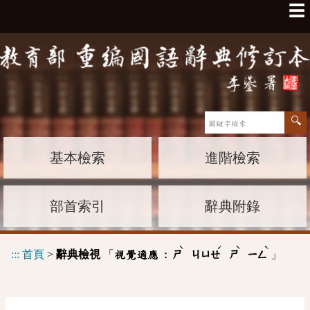
☰
基本檢索
進階檢索
部首索引
辭典附錄
ˋ
ˊ
ˋ
ˋ
:::
首頁
>
辭典檢視
「
」
視覺適應 :
ㄕ
ㄐㄩㄝ
ㄕ
ㄧㄥ