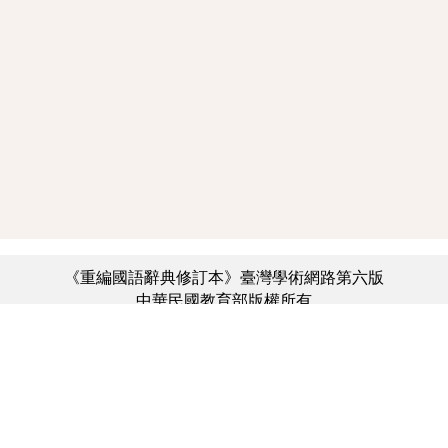
《重編國語辭典修訂本》臺灣學術網路第六版
中華民國教育部版權所有
:::
個資法及隱私聲明
|
辭典公眾授權網
|
意見交流
|
網網相連