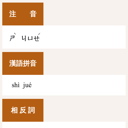
注 音
ˋ
ˊ
ㄕ
ㄐㄩㄝ
漢語拼音
shì jué
相 反 詞