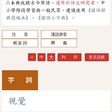
⚠
本典收錄古今用語，
適用於語文研究者
，中
小學階段學習與一般民眾，建議使用《
國語辭
典簡編本
》、《
國語小字典
》。
注 音
漢語拼音
相 反 詞
釋 義
大
中
列 印
意見回饋
小
字 詞
視
覺