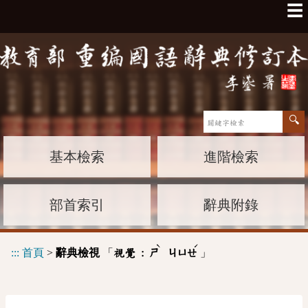
☰
基本檢索
進階檢索
部首索引
辭典附錄
ˋ
ˊ
:::
首頁
>
辭典檢視
「
」
視覺 :
ㄕ
ㄐㄩㄝ