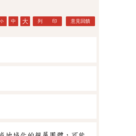
大
中
列 印
意見回饋
小
或地域化的親屬團體，可能