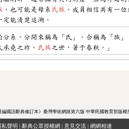
族
，也可能是母系
氏族
。成員相信共有一位
一定能清楚追溯。
的分系，分開來稱為「氏」、合稱為「族」
氏承堯之祚，
氏族
之世，著于春秋。」
重編國語辭典修訂本》臺灣學術網路第六版
中華民國教育部版權
隱私聲明
|
辭典公眾授權網
|
意見交流
|
網網相連