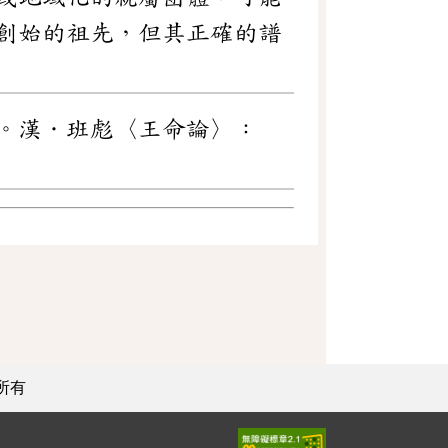
創始的祖先，但其正確的譜
。漢．班彪〈王命論〉：
所有