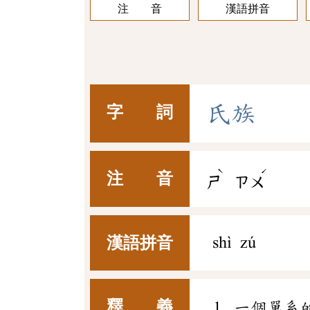
注 音
漢語拼音
氏
族
字 詞
ˋ
ˊ
注 音
ㄕ
ㄗㄨ
漢語拼音
shì zú
釋 義
一個單系