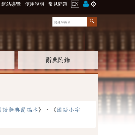
⚙️
網站導覽
使用說明
常見問題
EN
辭典附錄
國語辭典簡編本
》、《
國語小字