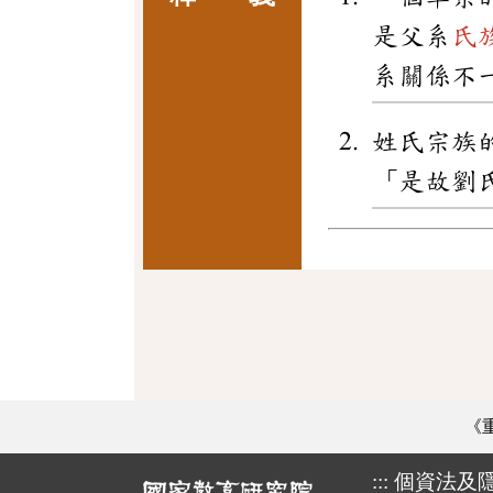
是父系
氏
系關係不
姓氏宗族
「是故劉
《
:::
個資法及