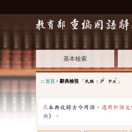
基本檢索
ˋ
ˊ
:::
首頁
>
辭典檢視
「
」
氏族 :
ㄕ
ㄗㄨ
⚠
本典收錄古今用語，
適用於語文
典
》。