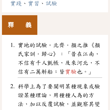
實踐
、
實習
、
試驗
釋 義
實地的試驗。北齊．顏之推《顏
氏家訓．歸心》：「昔在江南，
不信有千人氈帳，及來河北，不
信有二萬斛船；皆
實驗
也。」
科學上為了要闡明某種現象或驗
證某種理論，用種種人為的方
法，加以反覆試驗，並觀察其變