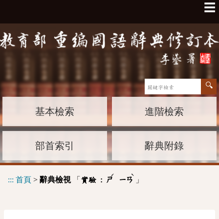
☰
基本檢索
進階檢索
部首索引
辭典附錄
ˊ
ˋ
:::
首頁
>
辭典檢視
「
」
實驗 :
ㄕ
ㄧㄢ