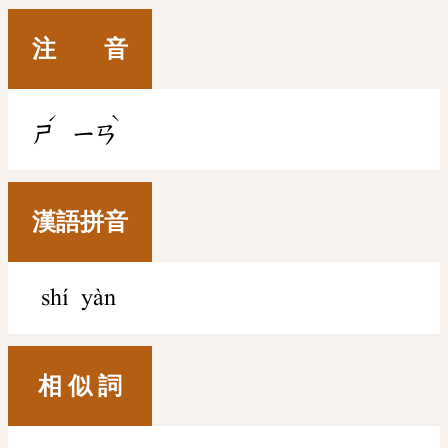
注 音
ˊ
ˋ
ㄕ
ㄧㄢ
漢語拼音
shí yàn
相 似 詞