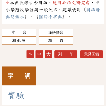
⚠
本典收錄古今用語，
適用於語文研究者
，中
小學階段學習與一般民眾，建議使用《
國語辭
典簡編本
》、《
國語小字典
》。
注 音
漢語拼音
相 似 詞
釋 義
大
中
列 印
意見回饋
小
字 詞
實
驗