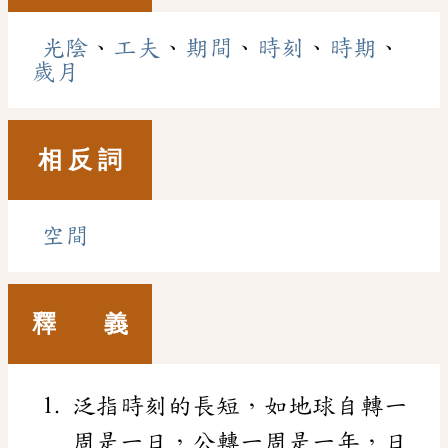
光陰
、
工夫
、
期間
、
時刻
、
時期
、
歲月
相 反 詞
空間
釋 義
泛指時刻的長短，如地球自轉一
周是一日，公轉一周是一年，日