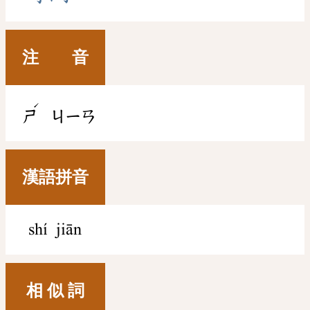
注 音
ˊ
ㄕ
ㄐㄧㄢ
漢語拼音
shí jiān
相 似 詞