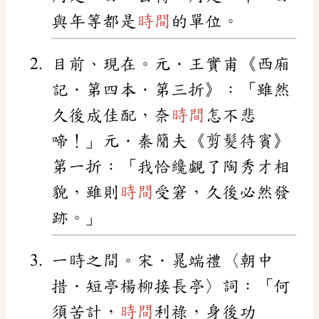
與年等都是
時間
的單位。
目前、現在。元．王實甫《西廂
記．第四本．第三折》：「雖然
久後成佳配，奈
時間
怎不悲
啼！」元．秦𥳑夫《剪髮待賓》
第一折：「我恰纔覷了陶秀才相
貌，雖則
時間
受窘，久後必然發
跡。」
一時之間。宋．晁端禮〈朝中
措．短亭楊柳接長亭〉詞：「何
須苦計，
時間
利祿，身後功