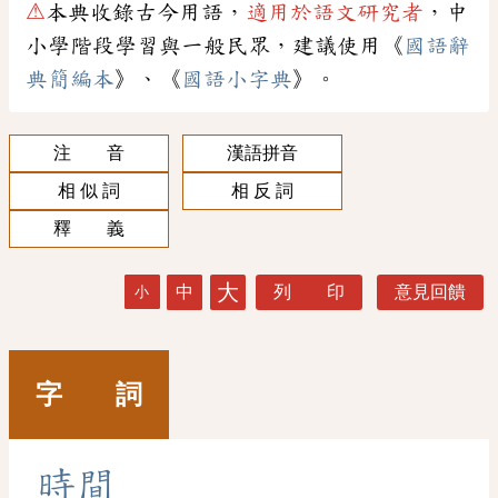
⚠
本典收錄古今用語，
適用於語文研究者
，中
小學階段學習與一般民眾，建議使用《
國語辭
典簡編本
》、《
國語小字典
》。
注 音
漢語拼音
相 似 詞
相 反 詞
釋 義
大
中
列 印
意見回饋
小
字 詞
時
間