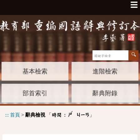
☰
基本檢索
進階檢索
部首索引
辭典附錄
ˊ
:::
首頁
>
辭典檢視
「
」
時間 :
ㄕ
ㄐㄧㄢ