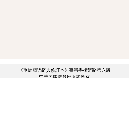
《重編國語辭典修訂本》臺灣學術網路第六版
中華民國教育部版權所有
:::
個資法及隱私聲明
|
辭典公眾授權網
|
意見交流
|
網網相連
三峽總院區地址：新北市三峽區三樹路2號、
︿
臺北院區地址：臺北市大安區和平東路一段179號、