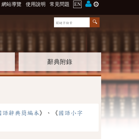
⚙️
網站導覽
使用說明
常見問題
EN
辭典附錄
國語辭典簡編本
》、《
國語小字