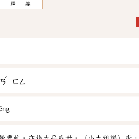
釋 義
ˊ
ㄢ
ㄈㄥ
ēng
穀豐收。亦指太平盛世。〈小大雅譜〉唐