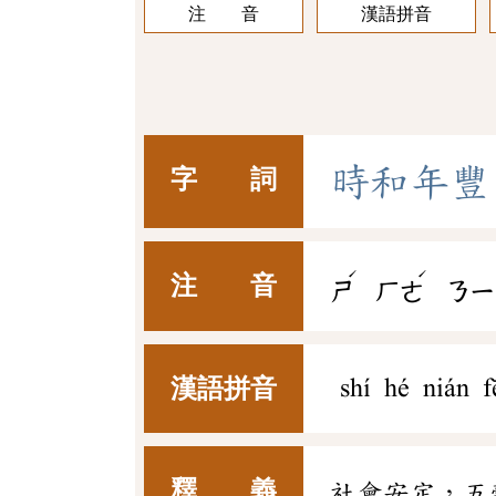
注 音
漢語拼音
時
和
年
豐
字 詞
ˊ
ˊ
注 音
ㄕ
ㄏㄜ
ㄋㄧ
漢語拼音
shí hé nián f
釋 義
社會安定，五