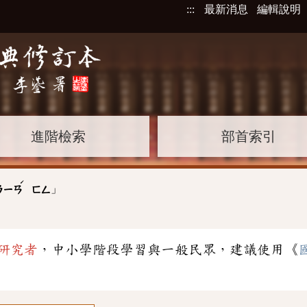
:::
最新消息
編輯說明
進階檢索
部首索引
ˊ
」
ㄋㄧㄢ
ㄈㄥ
研究者
，中小學階段學習與一般民眾，建議使用《