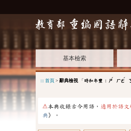
基本檢索
ˊ
ˊ
:::
首頁
>
辭典檢視
「
時和年豐 :
ㄕ
ㄏㄜ
⚠
本典收錄古今用語，
適用於語文
典
》。