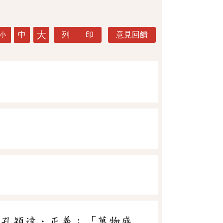
大
中
列 印
意見回饋
小
．孔穎達．正義：「萬物盛