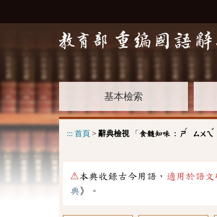
基本檢索
ˊ
ˇ
:::
首頁
>
辭典檢視
「
食髓知味 :
ㄕ
ㄙㄨㄟ
⚠
本典收錄古今用語，
適用於語文
典
》。