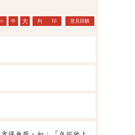
大
中
列 印
意見回饋
小
便貪得無厭。如：「自從他上