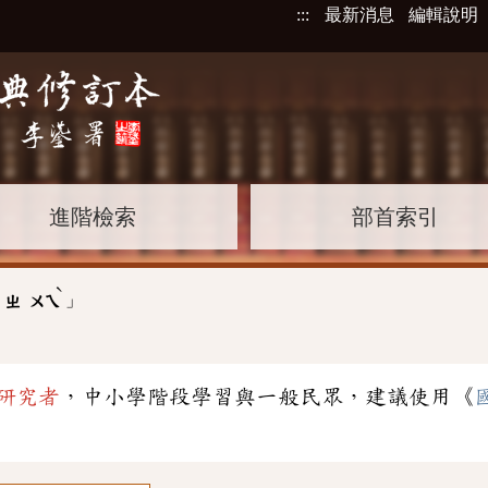
:::
最新消息
編輯說明
進階檢索
部首索引
ˋ
」
ㄓ
ㄨㄟ
研究者
，中小學階段學習與一般民眾，建議使用《