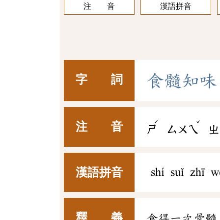
注 音
漢語拼音
食
髓
知
味
字 詞
ˊ
ˇ
注 音
ㄕ
ㄙㄨㄟ
ㄓ
漢語拼音
shí suǐ zhī w
釋 義
食得一次骨髓