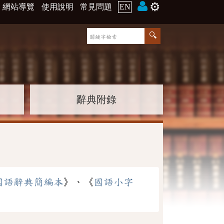
⚙️
網站導覽
使用說明
常見問題
EN
辭典附錄
國語辭典簡編本
》、《
國語小字