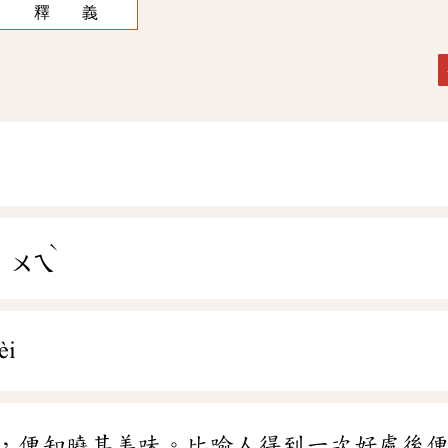
釋 義
ˋ
ㄨㄟ
èi
，便知曉其美味。比喻人得到一次好處後