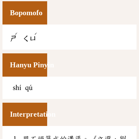
Bopomofo
ˊ
ˊ
ㄕ
ㄑㄩ
Hanyu Pinyin
shí qú
Interpretation
用石頭築成的溝渠。《文選．劉