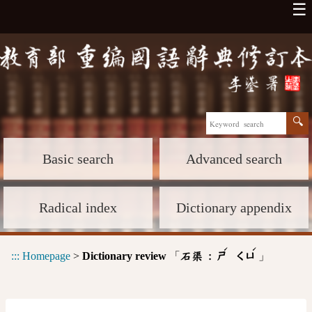
☰
Basic search
Advanced search
Radical index
Dictionary appendix
ˊ
ˊ
:::
Homepage
>
Dictionary review
「
」
石渠 :
ㄕ
ㄑㄩ