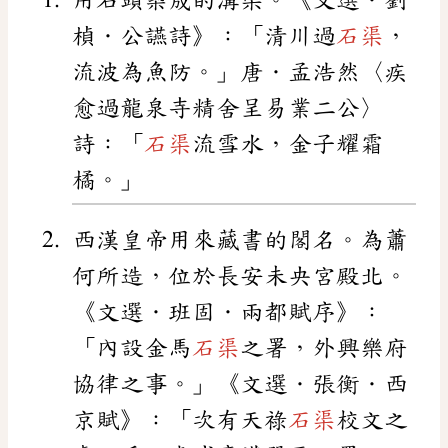
楨．公讌詩》：「清川過
石渠
，
流波為魚防。」唐．孟浩然〈疾
愈過龍泉寺精舍呈易業二公〉
詩：「
石渠
流雪水，金子耀霜
橘。」
西漢皇帝用來藏書的閣名。為蕭
何所造，位於長安未央宮殿北。
《文選．班固．兩都賦序》：
「內設金馬
石渠
之署，外興樂府
協律之事。」《文選．張衡．西
京賦》：「次有天祿
石渠
校文之