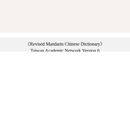
《Revised Mandarin Chinese Dictionary》
Taiwan Academic Network Version 6
©2021 Ministry of Education, R.O.C. All rights reserved.
︿
:::
Privacy statement
|
Dictionary network
|
Opinion exchange
|
Network Links
Headquarters: No. 2, Sanshu Rd., Sanxia Dist., New Taipei City 23703, Taiwan
(R.O.C.)、
Taipei Branch: No. 179, Sec. 1, Heping E. Rd., Daan Dist., Taipei City 10644,
Taiwan (R.O.C.)、
Taichung Branch Offices: No. 67, Shifan St., Fengyuan Dist., Taichung City 42081,