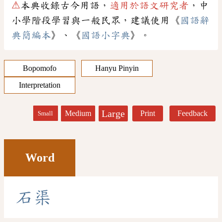
⚠
本典收錄古今用語，
適用於語文研究者
，中
小學階段學習與一般民眾，建議使用《
國語辭
典簡編本
》、《
國語小字典
》。
Bopomofo
Hanyu Pinyin
Interpretation
Large
Medium
Print
Feedback
Small
Word
石
渠