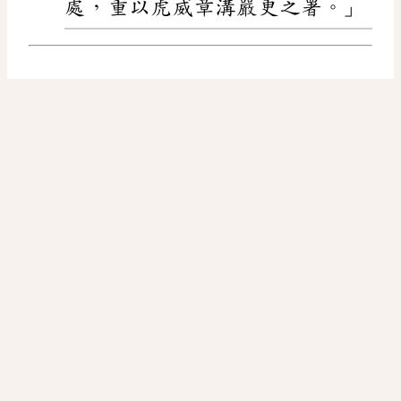
處，重以虎威章溝嚴更之署。」