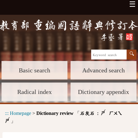
☰
Basic search
Advanced search
Radical index
Dictionary appendix
ˊ
:::
Homepage
>
Dictionary review
「
石灰石 :
ㄕ
ㄏㄨㄟ
ˊ
」
ㄕ