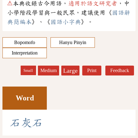
⚠
本典收錄古今用語，
適用於語文研究者
，中
小學階段學習與一般民眾，建議使用《
國語辭
典簡編本
》、《
國語小字典
》。
Bopomofo
Hanyu Pinyin
Interpretation
Large
Medium
Print
Feedback
Small
Word
石
灰
石