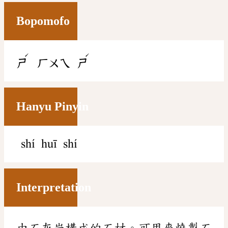
Bopomofo
ˊ
ˊ
ㄕ
ㄏㄨㄟ
ㄕ
Hanyu Pinyin
shí huī shí
Interpretation
由石灰岩構成的石材。可用來燒製石