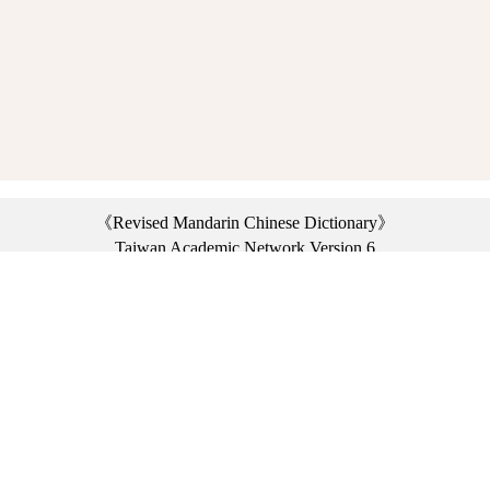
《Revised Mandarin Chinese Dictionary》
Taiwan Academic Network Version 6
©2021 Ministry of Education, R.O.C. All rights reserved.
︿
:::
Privacy statement
|
Dictionary network
|
Opinion exchange
|
Network Links
Headquarters: No. 2, Sanshu Rd., Sanxia Dist., New Taipei City 23703, Taiwan
(R.O.C.)、