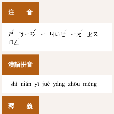
注 音
ˊ
ˊ
ˊ
ˊ
ㄕ
ㄋㄧㄢ
ㄧ
ㄐㄩㄝ
ㄧㄤ
ㄓㄡ
ˋ
ㄇㄥ
漢語拼音
shí nián yī jué yáng zhōu mèng
釋 義