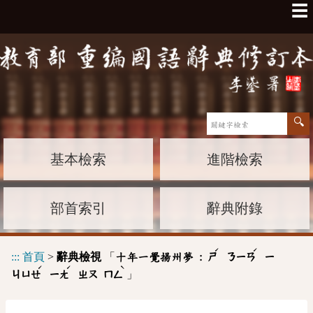
☰
基本檢索
進階檢索
部首索引
辭典附錄
ˊ
ˊ
:::
首頁
>
辭典檢視
「
十年一覺揚州夢 :
ㄕ
ㄋㄧㄢ
ㄧ
ˊ
ˊ
ˋ
」
ㄐㄩㄝ
ㄧㄤ
ㄓㄡ
ㄇㄥ