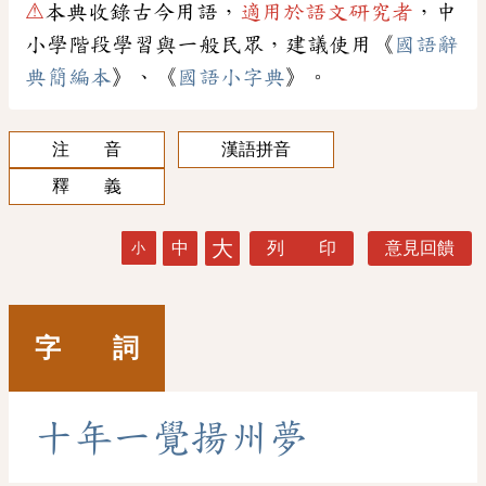
⚠
本典收錄古今用語，
適用於語文研究者
，中
小學階段學習與一般民眾，建議使用《
國語辭
典簡編本
》、《
國語小字典
》。
注 音
漢語拼音
釋 義
大
中
列 印
意見回饋
小
字 詞
十
年
一
覺
揚
州
夢