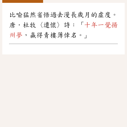
比喻猛然省悟過去漫長歲月的虛度。
唐．杜牧〈遣懷〉詩：「
十年一覺揚
州夢
，贏得青樓薄倖名。」