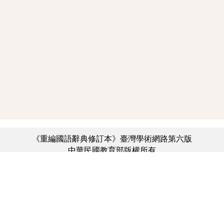
《重編國語辭典修訂本》臺灣學術網路第六版
中華民國教育部版權所有
:::
個資法及隱私聲明
|
辭典公眾授權網
|
意見交流
|
網網相連