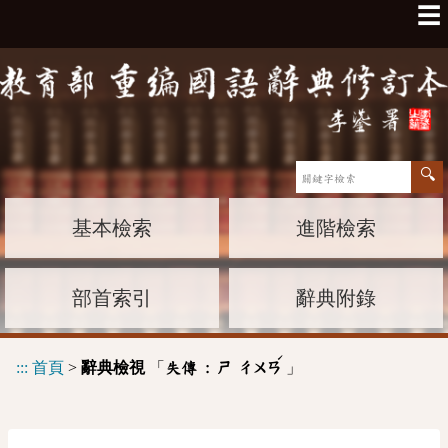
☰
基本檢索
進階檢索
部首索引
辭典附錄
ˊ
:::
首頁
>
辭典檢視
「
」
失傳 :
ㄕ
ㄔㄨㄢ