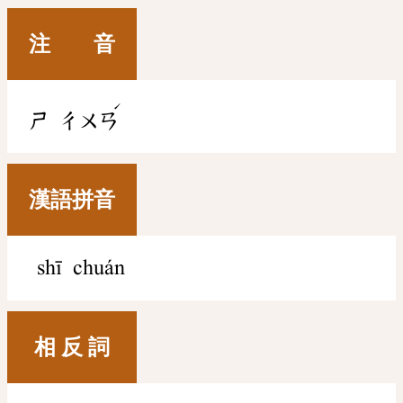
注 音
ˊ
ㄕ
ㄔㄨㄢ
漢語拼音
shī chuán
相 反 詞