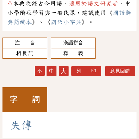
⚠
本典收錄古今用語，
適用於語文研究者
，中
小學階段學習與一般民眾，建議使用《
國語辭
典簡編本
》、《
國語小字典
》。
注 音
漢語拼音
相 反 詞
釋 義
大
中
列 印
意見回饋
小
字 詞
失
傳