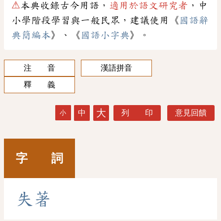
⚠
本典收錄古今用語，
適用於語文研究者
，中
小學階段學習與一般民眾，建議使用《
國語辭
典簡編本
》、《
國語小字典
》。
注 音
漢語拼音
釋 義
大
中
列 印
意見回饋
小
字 詞
失
著