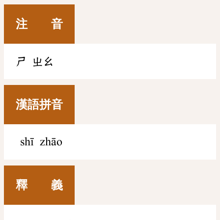
注 音
ㄕ
ㄓㄠ
漢語拼音
shī zhāo
釋 義