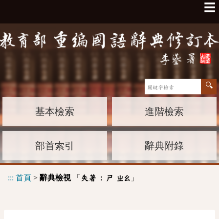
☰
基本檢索
進階檢索
部首索引
辭典附錄
:::
首頁
>
辭典檢視
「
」
失著 :
ㄕ
ㄓㄠ