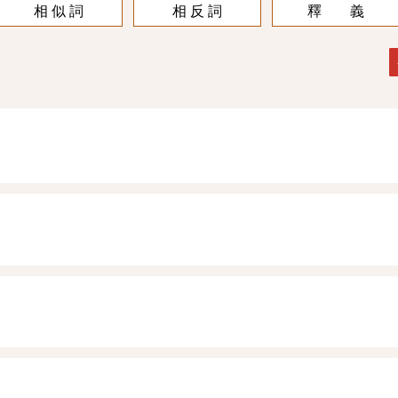
相 似 詞
相 反 詞
釋 義