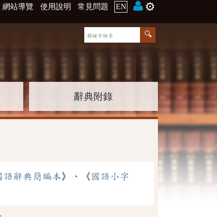
⚙️
網站導覽
使用說明
常見問題
EN
辭典附錄
國語辭典簡編本
》、《
國語小字