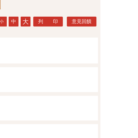
大
中
列 印
意見回饋
小