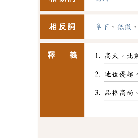
相 反 詞
卑下
、
低微
釋 義
高大。北
地位優越
品格高尚