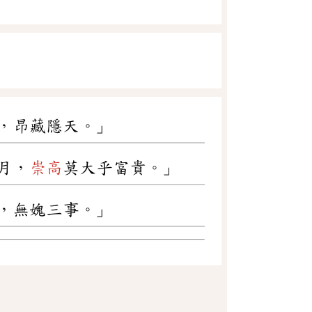
，昂藏隱天。」
月，
崇高
莫大乎富貴。」
，無媿三事。」