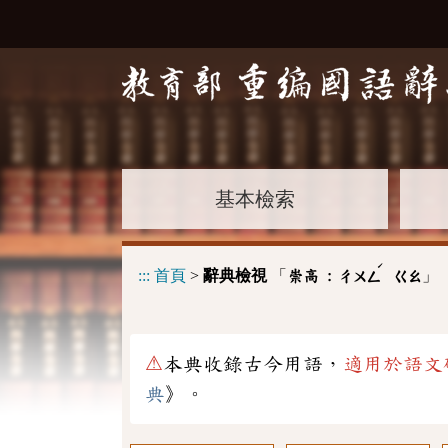
基本檢索
ˊ
:::
首頁
>
辭典檢視
「
」
崇高 :
ㄔㄨㄥ
ㄍㄠ
⚠
本典收錄古今用語，
適用於語文
典
》。