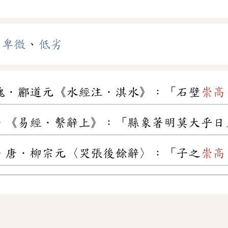
、
卑微
、
低劣
魏．酈道元《水經注．淇水》：「石壁
崇高
。《易經．繫辭上》：「縣象著明莫大乎日
。唐．柳宗元〈哭張後餘辭〉：「子之
崇高