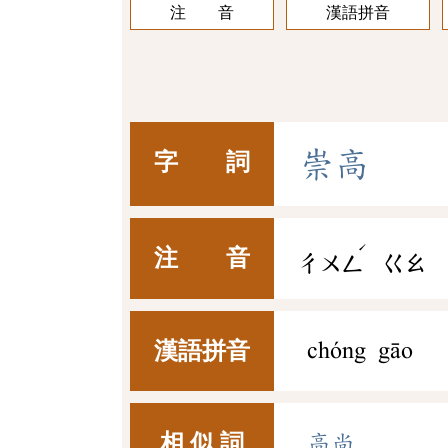
注 音
漢語拼音
崇
高
字 詞
ˊ
注 音
ㄔㄨㄥ
ㄍㄠ
漢語拼音
chóng gāo
相 似 詞
高尚