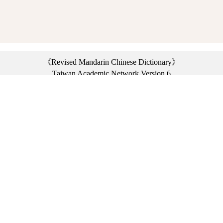
《Revised Mandarin Chinese Dictionary》
Taiwan Academic Network Version 6
©2021 Ministry of Education, R.O.C. All rights reserved.
︿
:::
Privacy statement
|
Dictionary network
|
Opinion exchange
|
Network Links
Headquarters: No. 2, Sanshu Rd., Sanxia Dist., New Taipei City 23703, Taiwan
(R.O.C.)、
Taipei Branch: No. 179, Sec. 1, Heping E. Rd., Daan Dist., Taipei City 10644,
Taiwan (R.O.C.)、
Taichung Branch Offices: No. 67, Shifan St., Fengyuan Dist., Taichung City 42081,
Taiwan (R.O.C.)