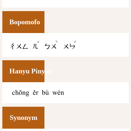
Bopomofo
ˇ
ˋ
ˊ
ㄔㄨㄥ
ㄦ
ㄅㄨ
ㄨㄣ
Hanyu Pinyin
chōng ěr bù wén
Synonym