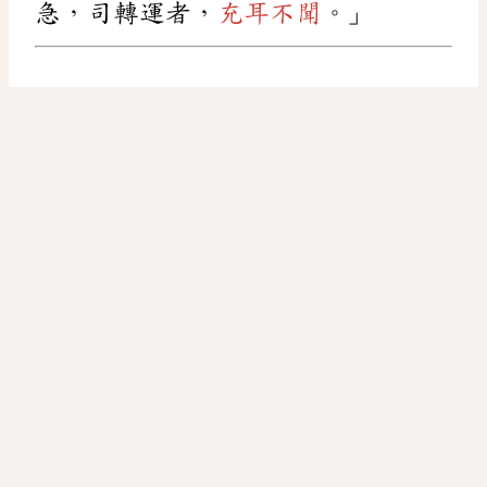
急，司轉運者，
充耳不聞
。」