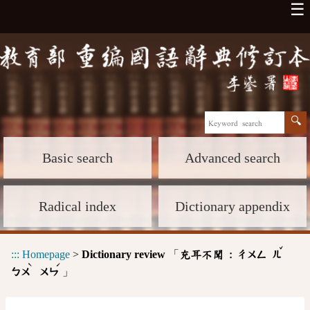
☰
Basic search
Advanced search
Radical index
Dictionary appendix
ˇ
:::
Homepage
>
Dictionary review
「
充耳不聞 :
ㄔㄨㄥ
ㄦ
ˋ
ˊ
」
ㄅㄨ
ㄨㄣ