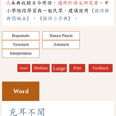
⚠
本典收錄古今用語，
適用於語文研究者
，中
小學階段學習與一般民眾，建議使用《
國語辭
典簡編本
》、《
國語小字典
》。
Bopomofo
Hanyu Pinyin
Synonym
Antonym
Interpretation
Large
Medium
Print
Feedback
Small
Word
充
耳
不
聞