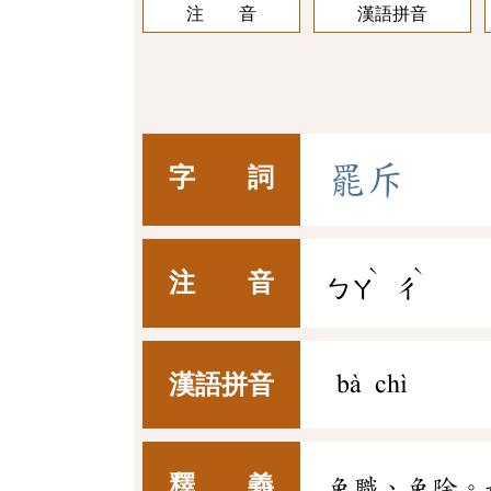
注 音
漢語拼音
罷
斥
字 詞
ˋ
ˋ
注 音
ㄅㄚ
ㄔ
漢語拼音
bà chì
釋 義
免職、免除。