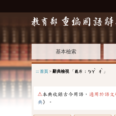
基本檢索
ˋ
ˋ
:::
首頁
>
辭典檢視
「
」
罷斥 :
ㄅㄚ
ㄔ
⚠
本典收錄古今用語，
適用於語文
典
》。