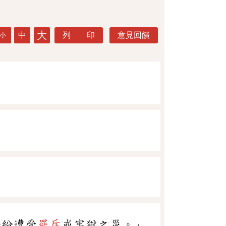
大
中
列 印
意見回饋
小
紛紛遭受
罷斥
或牢獄之災。」