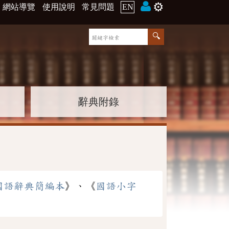
⚙️
網站導覽
使用說明
常見問題
EN
辭典附錄
國語辭典簡編本
》、《
國語小字