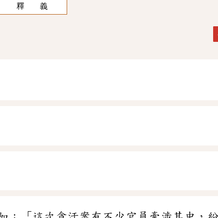
釋 義
如：「這次貪汙案有不少官員牽涉其中，